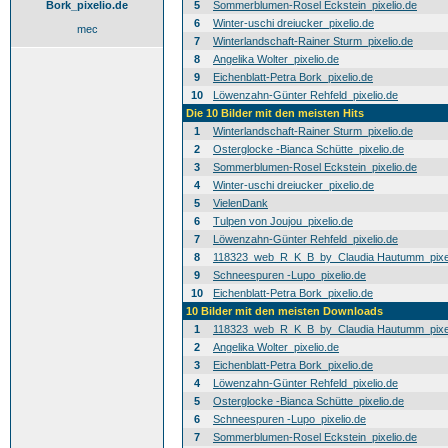
Bork_pixelio.de
5
Sommerblumen-Rosel Eckstein_pixelio.de
6
Winter-uschi dreiucker_pixelio.de
mec
7
Winterlandschaft-Rainer Sturm_pixelio.de
8
Angelika Wolter_pixelio.de
9
Eichenblatt-Petra Bork_pixelio.de
10
Löwenzahn-Günter Rehfeld_pixelio.de
Die 10 Bilder mit den meisten Hits
1
Winterlandschaft-Rainer Sturm_pixelio.de
2
Osterglocke -Bianca Schütte_pixelio.de
3
Sommerblumen-Rosel Eckstein_pixelio.de
4
Winter-uschi dreiucker_pixelio.de
5
VielenDank
6
Tulpen von Joujou_pixelio.de
7
Löwenzahn-Günter Rehfeld_pixelio.de
8
118323_web_R_K_B_by_Claudia Hautumm_pixel
9
Schneespuren -Lupo_pixelio.de
10
Eichenblatt-Petra Bork_pixelio.de
10 Bilder mit den meisten Downloads
1
118323_web_R_K_B_by_Claudia Hautumm_pixel
2
Angelika Wolter_pixelio.de
3
Eichenblatt-Petra Bork_pixelio.de
4
Löwenzahn-Günter Rehfeld_pixelio.de
5
Osterglocke -Bianca Schütte_pixelio.de
6
Schneespuren -Lupo_pixelio.de
7
Sommerblumen-Rosel Eckstein_pixelio.de