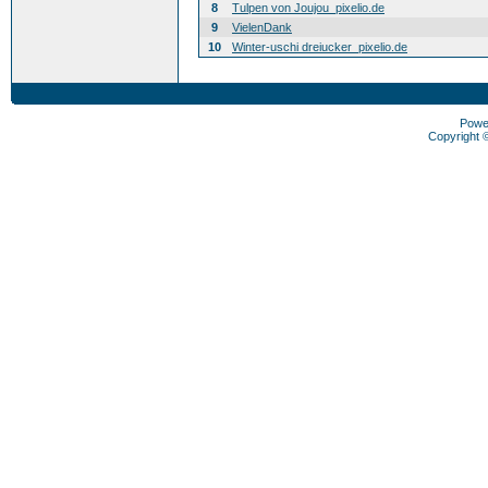
8
Tulpen von Joujou_pixelio.de
9
VielenDank
10
Winter-uschi dreiucker_pixelio.de
Powe
Copyright