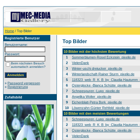
Home
/ Top Bilder
Registrierte Benutzer
Top Bilder
Benutzername:
10 Bilder mit der höchsten Bewertung
Passwort:
1
Sommerblumen-Rosel Eckstein_pixelio.de
2
VielenDank
Beim nächsten Besuch
automatisch anmelden?
3
Winter-uschi dreiucker_pixelio.de
4
Winterlandschaft-Rainer Sturm_pixelio.de
5
118323_web_R_K_B_by_Claudia Hautumm_pi
»
Password vergessen
6
Osterglocke -Bianca Schütte_pixelio.de
»
Registrierung
7
Schneespuren -Lupo_pixelio.de
8
Angelika Wolter_pixelio.de
Zufallsbild
9
Eichenblatt-Petra Bork_pixelio.de
10
Löwenzahn-Günter Rehfeld_pixelio.de
10 Bilder mit den meisten Bewertungen
1
Schneespuren -Lupo_pixelio.de
2
118323_web_R_K_B_by_Claudia Hautumm_pi
3
Osterglocke -Bianca Schütte_pixelio.de
4
VielenDank