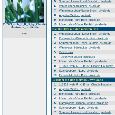
5
Sommerblumen-Rosel Eckstein_pixelio.de
6
Winter-uschi dreiucker_pixelio.de
7
Winterlandschaft-Rainer Sturm_pixelio.de
8
Angelika Wolter_pixelio.de
9
Eichenblatt-Petra Bork_pixelio.de
118323_web_R_K_B_by_Claudia
10
Löwenzahn-Günter Rehfeld_pixelio.de
Hautumm_pixelio.de
Die 10 Bilder mit den meisten Hits
mec
1
Winterlandschaft-Rainer Sturm_pixelio.de
2
Osterglocke -Bianca Schütte_pixelio.de
3
Sommerblumen-Rosel Eckstein_pixelio.de
4
Winter-uschi dreiucker_pixelio.de
5
VielenDank
6
Tulpen von Joujou_pixelio.de
7
Löwenzahn-Günter Rehfeld_pixelio.de
8
118323_web_R_K_B_by_Claudia Hautumm_pi
9
Schneespuren -Lupo_pixelio.de
10
Eichenblatt-Petra Bork_pixelio.de
10 Bilder mit den meisten Downloads
1
118323_web_R_K_B_by_Claudia Hautumm_pi
2
Angelika Wolter_pixelio.de
3
Eichenblatt-Petra Bork_pixelio.de
4
Löwenzahn-Günter Rehfeld_pixelio.de
5
Osterglocke -Bianca Schütte_pixelio.de
6
Schneespuren -Lupo_pixelio.de
7
Sommerblumen-Rosel Eckstein_pixelio.de