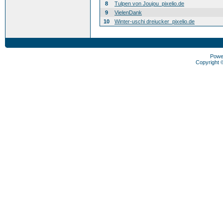
8
Tulpen von Joujou_pixelio.de
9
VielenDank
10
Winter-uschi dreiucker_pixelio.de
Powe
Copyright