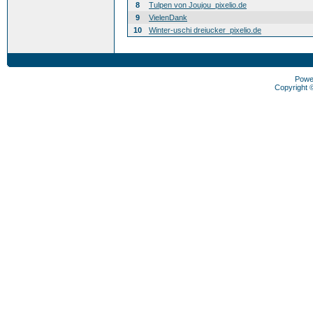
8
Tulpen von Joujou_pixelio.de
9
VielenDank
10
Winter-uschi dreiucker_pixelio.de
Powe
Copyright