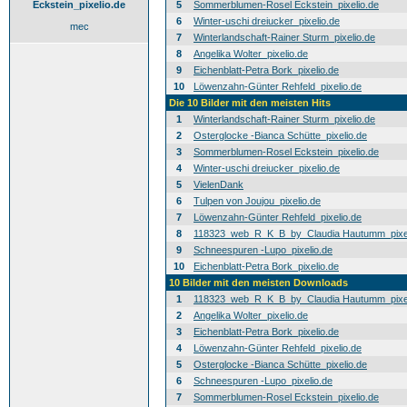
Eckstein_pixelio.de
5
Sommerblumen-Rosel Eckstein_pixelio.de
6
Winter-uschi dreiucker_pixelio.de
mec
7
Winterlandschaft-Rainer Sturm_pixelio.de
8
Angelika Wolter_pixelio.de
9
Eichenblatt-Petra Bork_pixelio.de
10
Löwenzahn-Günter Rehfeld_pixelio.de
Die 10 Bilder mit den meisten Hits
1
Winterlandschaft-Rainer Sturm_pixelio.de
2
Osterglocke -Bianca Schütte_pixelio.de
3
Sommerblumen-Rosel Eckstein_pixelio.de
4
Winter-uschi dreiucker_pixelio.de
5
VielenDank
6
Tulpen von Joujou_pixelio.de
7
Löwenzahn-Günter Rehfeld_pixelio.de
8
118323_web_R_K_B_by_Claudia Hautumm_pixel
9
Schneespuren -Lupo_pixelio.de
10
Eichenblatt-Petra Bork_pixelio.de
10 Bilder mit den meisten Downloads
1
118323_web_R_K_B_by_Claudia Hautumm_pixel
2
Angelika Wolter_pixelio.de
3
Eichenblatt-Petra Bork_pixelio.de
4
Löwenzahn-Günter Rehfeld_pixelio.de
5
Osterglocke -Bianca Schütte_pixelio.de
6
Schneespuren -Lupo_pixelio.de
7
Sommerblumen-Rosel Eckstein_pixelio.de