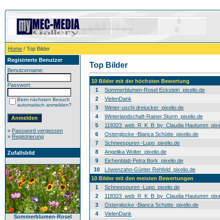
Home
/ Top Bilder
Registrierte Benutzer
Top Bilder
Benutzername:
10 Bilder mit der höchsten Bewertung
Passwort:
1
Sommerblumen-Rosel Eckstein_pixelio.de
2
VielenDank
Beim nächsten Besuch
automatisch anmelden?
3
Winter-uschi dreiucker_pixelio.de
4
Winterlandschaft-Rainer Sturm_pixelio.de
5
118323_web_R_K_B_by_Claudia Hautumm_pixel
»
Password vergessen
6
Osterglocke -Bianca Schütte_pixelio.de
»
Registrierung
7
Schneespuren -Lupo_pixelio.de
8
Angelika Wolter_pixelio.de
Zufallsbild
9
Eichenblatt-Petra Bork_pixelio.de
10
Löwenzahn-Günter Rehfeld_pixelio.de
10 Bilder mit den meisten Bewertungen
1
Schneespuren -Lupo_pixelio.de
2
118323_web_R_K_B_by_Claudia Hautumm_pixel
3
Osterglocke -Bianca Schütte_pixelio.de
4
VielenDank
Sommerblumen-Rosel