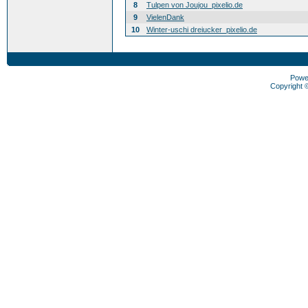
8
Tulpen von Joujou_pixelio.de
9
VielenDank
10
Winter-uschi dreiucker_pixelio.de
Powe
Copyright