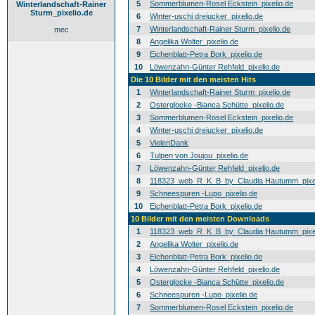
5
Sommerblumen-Rosel Eckstein_pixelio.de
Winterlandschaft-Rainer
Sturm_pixelio.de
6
Winter-uschi dreiucker_pixelio.de
7
Winterlandschaft-Rainer Sturm_pixelio.de
mec
8
Angelika Wolter_pixelio.de
9
Eichenblatt-Petra Bork_pixelio.de
10
Löwenzahn-Günter Rehfeld_pixelio.de
Die 10 Bilder mit den meisten Hits
1
Winterlandschaft-Rainer Sturm_pixelio.de
2
Osterglocke -Bianca Schütte_pixelio.de
3
Sommerblumen-Rosel Eckstein_pixelio.de
4
Winter-uschi dreiucker_pixelio.de
5
VielenDank
6
Tulpen von Joujou_pixelio.de
7
Löwenzahn-Günter Rehfeld_pixelio.de
8
118323_web_R_K_B_by_Claudia Hautumm_pixel
9
Schneespuren -Lupo_pixelio.de
10
Eichenblatt-Petra Bork_pixelio.de
10 Bilder mit den meisten Downloads
1
118323_web_R_K_B_by_Claudia Hautumm_pixel
2
Angelika Wolter_pixelio.de
3
Eichenblatt-Petra Bork_pixelio.de
4
Löwenzahn-Günter Rehfeld_pixelio.de
5
Osterglocke -Bianca Schütte_pixelio.de
6
Schneespuren -Lupo_pixelio.de
7
Sommerblumen-Rosel Eckstein_pixelio.de