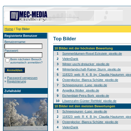
Home
/ Top Bilder
Registrierte Benutzer
Top Bilder
Benutzername:
10 Bilder mit der höchsten Bewertung
Passwort:
1
Sommerblumen-Rosel Eckstein_pixelio.de
2
VielenDank
Beim nächsten Besuch
automatisch anmelden?
3
Winter-uschi dreiucker_pixelio.de
4
Winterlandschaft-Rainer Sturm_pixelio.de
5
118323_web_R_K_B_by_Claudia Hautumm_pixel
»
Password vergessen
6
Osterglocke -Bianca Schütte_pixelio.de
»
Registrierung
7
Schneespuren -Lupo_pixelio.de
8
Angelika Wolter_pixelio.de
Zufallsbild
9
Eichenblatt-Petra Bork_pixelio.de
10
Löwenzahn-Günter Rehfeld_pixelio.de
10 Bilder mit den meisten Bewertungen
1
Schneespuren -Lupo_pixelio.de
2
118323_web_R_K_B_by_Claudia Hautumm_pixel
3
Osterglocke -Bianca Schütte_pixelio.de
4
VielenDank