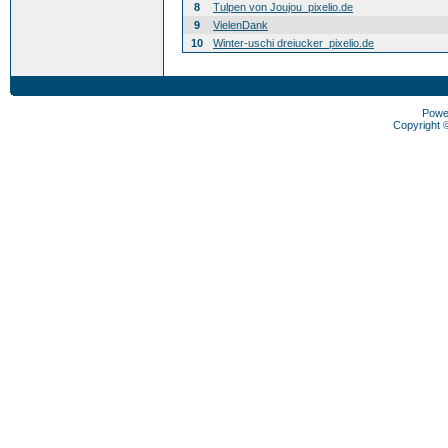
8
Tulpen von Joujou_pixelio.de
9
VielenDank
10
Winter-uschi dreiucker_pixelio.de
Powe
Copyright