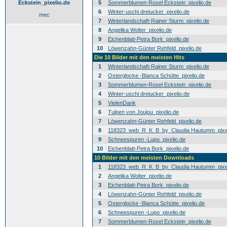
Eckstein_pixelio.de
5
Sommerblumen-Rosel Eckstein_pixelio.de
6
Winter-uschi dreiucker_pixelio.de
mec
7
Winterlandschaft-Rainer Sturm_pixelio.de
8
Angelika Wolter_pixelio.de
9
Eichenblatt-Petra Bork_pixelio.de
10
Löwenzahn-Günter Rehfeld_pixelio.de
Die 10 Bilder mit den meisten Hits
1
Winterlandschaft-Rainer Sturm_pixelio.de
2
Osterglocke -Bianca Schütte_pixelio.de
3
Sommerblumen-Rosel Eckstein_pixelio.de
4
Winter-uschi dreiucker_pixelio.de
5
VielenDank
6
Tulpen von Joujou_pixelio.de
7
Löwenzahn-Günter Rehfeld_pixelio.de
8
118323_web_R_K_B_by_Claudia Hautumm_pixel
9
Schneespuren -Lupo_pixelio.de
10
Eichenblatt-Petra Bork_pixelio.de
10 Bilder mit den meisten Downloads
1
118323_web_R_K_B_by_Claudia Hautumm_pixel
2
Angelika Wolter_pixelio.de
3
Eichenblatt-Petra Bork_pixelio.de
4
Löwenzahn-Günter Rehfeld_pixelio.de
5
Osterglocke -Bianca Schütte_pixelio.de
6
Schneespuren -Lupo_pixelio.de
7
Sommerblumen-Rosel Eckstein_pixelio.de