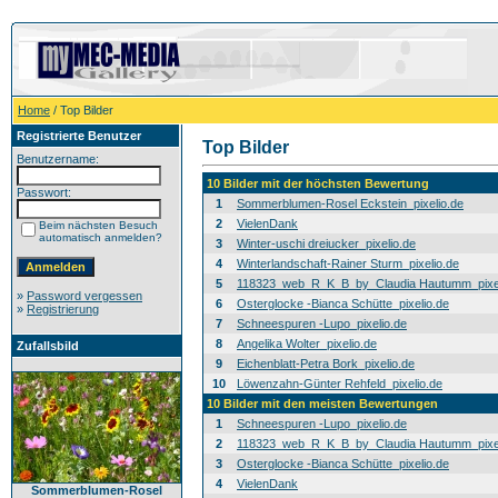
Home
/ Top Bilder
Registrierte Benutzer
Top Bilder
Benutzername:
10 Bilder mit der höchsten Bewertung
Passwort:
1
Sommerblumen-Rosel Eckstein_pixelio.de
2
VielenDank
Beim nächsten Besuch
automatisch anmelden?
3
Winter-uschi dreiucker_pixelio.de
4
Winterlandschaft-Rainer Sturm_pixelio.de
5
118323_web_R_K_B_by_Claudia Hautumm_pixel
»
Password vergessen
6
Osterglocke -Bianca Schütte_pixelio.de
»
Registrierung
7
Schneespuren -Lupo_pixelio.de
8
Angelika Wolter_pixelio.de
Zufallsbild
9
Eichenblatt-Petra Bork_pixelio.de
10
Löwenzahn-Günter Rehfeld_pixelio.de
10 Bilder mit den meisten Bewertungen
1
Schneespuren -Lupo_pixelio.de
2
118323_web_R_K_B_by_Claudia Hautumm_pixel
3
Osterglocke -Bianca Schütte_pixelio.de
4
VielenDank
Sommerblumen-Rosel