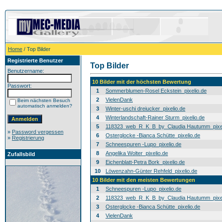
Home
/ Top Bilder
Registrierte Benutzer
Top Bilder
Benutzername:
10 Bilder mit der höchsten Bewertung
Passwort:
1
Sommerblumen-Rosel Eckstein_pixelio.de
2
VielenDank
Beim nächsten Besuch
automatisch anmelden?
3
Winter-uschi dreiucker_pixelio.de
4
Winterlandschaft-Rainer Sturm_pixelio.de
5
118323_web_R_K_B_by_Claudia Hautumm_pixel
»
Password vergessen
6
Osterglocke -Bianca Schütte_pixelio.de
»
Registrierung
7
Schneespuren -Lupo_pixelio.de
8
Angelika Wolter_pixelio.de
Zufallsbild
9
Eichenblatt-Petra Bork_pixelio.de
10
Löwenzahn-Günter Rehfeld_pixelio.de
10 Bilder mit den meisten Bewertungen
1
Schneespuren -Lupo_pixelio.de
2
118323_web_R_K_B_by_Claudia Hautumm_pixel
3
Osterglocke -Bianca Schütte_pixelio.de
4
VielenDank