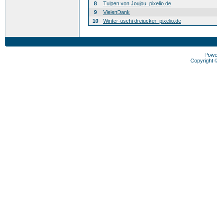
8
Tulpen von Joujou_pixelio.de
9
VielenDank
10
Winter-uschi dreiucker_pixelio.de
Powe
Copyright