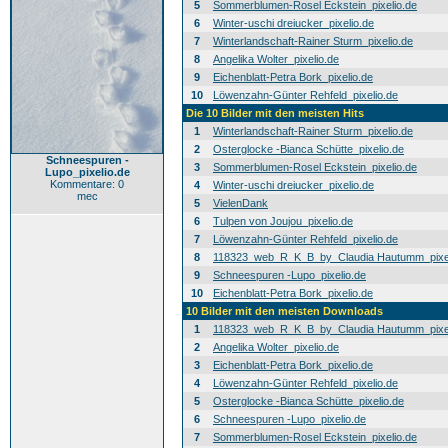
5
Sommerblumen-Rosel Eckstein_pixelio.de
6
Winter-uschi dreiucker_pixelio.de
7
Winterlandschaft-Rainer Sturm_pixelio.de
8
Angelika Wolter_pixelio.de
9
Eichenblatt-Petra Bork_pixelio.de
10
Löwenzahn-Günter Rehfeld_pixelio.de
Die 10 Bilder mit den meisten Hits
1
Winterlandschaft-Rainer Sturm_pixelio.de
2
Osterglocke -Bianca Schütte_pixelio.de
Schneespuren -
3
Sommerblumen-Rosel Eckstein_pixelio.de
Lupo_pixelio.de
Kommentare: 0
4
Winter-uschi dreiucker_pixelio.de
mec
5
VielenDank
6
Tulpen von Joujou_pixelio.de
7
Löwenzahn-Günter Rehfeld_pixelio.de
8
118323_web_R_K_B_by_Claudia Hautumm_pixel
9
Schneespuren -Lupo_pixelio.de
10
Eichenblatt-Petra Bork_pixelio.de
10 Bilder mit den meisten Downloads
1
118323_web_R_K_B_by_Claudia Hautumm_pixel
2
Angelika Wolter_pixelio.de
3
Eichenblatt-Petra Bork_pixelio.de
4
Löwenzahn-Günter Rehfeld_pixelio.de
5
Osterglocke -Bianca Schütte_pixelio.de
6
Schneespuren -Lupo_pixelio.de
7
Sommerblumen-Rosel Eckstein_pixelio.de