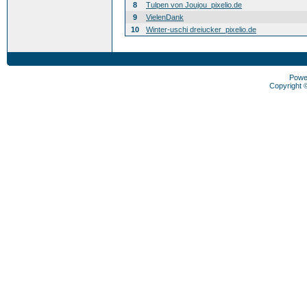
8
Tulpen von Joujou_pixelio.de
9
VielenDank
10
Winter-uschi dreiucker_pixelio.de
Powe
Copyright