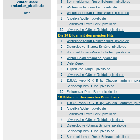
5
Sommerblumen-Rosel Eckstein_pixelio.de
Winter-uschi
dreiucker_pixelio.de
6
Winter-uschi dreiucker_pixelio.de
7
Winterlandschaft-Rainer Sturm_pixelio.de
mec
8
Angelika Wolter_pixelio.de
9
Eichenblatt-Petra Bork_pixelio.de
10
Löwenzahn-Günter Rehfeld_pixelio.de
Die 10 Bilder mit den meisten Hits
1
Winterlandschaft-Rainer Sturm_pixelio.de
2
Osterglocke -Bianca Schütte_pixelio.de
3
Sommerblumen-Rosel Eckstein_pixelio.de
4
Winter-uschi dreiucker_pixelio.de
5
VielenDank
6
Tulpen von Joujou_pixelio.de
7
Löwenzahn-Günter Rehfeld_pixelio.de
8
118323_web_R_K_B_by_Claudia Hautumm_pixel
9
Schneespuren -Lupo_pixelio.de
10
Eichenblatt-Petra Bork_pixelio.de
10 Bilder mit den meisten Downloads
1
118323_web_R_K_B_by_Claudia Hautumm_pixel
2
Angelika Wolter_pixelio.de
3
Eichenblatt-Petra Bork_pixelio.de
4
Löwenzahn-Günter Rehfeld_pixelio.de
5
Osterglocke -Bianca Schütte_pixelio.de
6
Schneespuren -Lupo_pixelio.de
7
Sommerblumen-Rosel Eckstein_pixelio.de