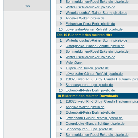
5
Sommerblumen-Rosel Eckstein_pixelio.de
mec
6
Winter-uschi dreiucker_pixelio.de
7
Winterlandschaft-Rainer Sturm_pixelio.de
8
Angelika Wolter_pixelio.de
9
Eichenblatt-Petra Bork_pixelio.de
10
Löwenzahn-Günter Rehfeld_pixelio.de
Die 10 Bilder mit den meisten Hits
1
Winterlandschaft-Rainer Sturm_pixelio.de
2
Osterglocke -Bianca Schütte_pixelio.de
3
Sommerblumen-Rosel Eckstein_pixelio.de
4
Winter-uschi dreiucker_pixelio.de
5
VielenDank
6
Tulpen von Joujou_pixelio.de
7
Löwenzahn-Günter Rehfeld_pixelio.de
8
118323_web_R_K_B_by_Claudia Hautumm_pixel
9
Schneespuren -Lupo_pixelio.de
10
Eichenblatt-Petra Bork_pixelio.de
10 Bilder mit den meisten Downloads
1
118323_web_R_K_B_by_Claudia Hautumm_pixel
2
Angelika Wolter_pixelio.de
3
Eichenblatt-Petra Bork_pixelio.de
4
Löwenzahn-Günter Rehfeld_pixelio.de
5
Osterglocke -Bianca Schütte_pixelio.de
6
Schneespuren -Lupo_pixelio.de
7
Sommerblumen-Rosel Eckstein_pixelio.de