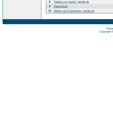
8
Tulpen von Joujou_pixelio.de
9
VielenDank
10
Winter-uschi dreiucker_pixelio.de
Powe
Copyright