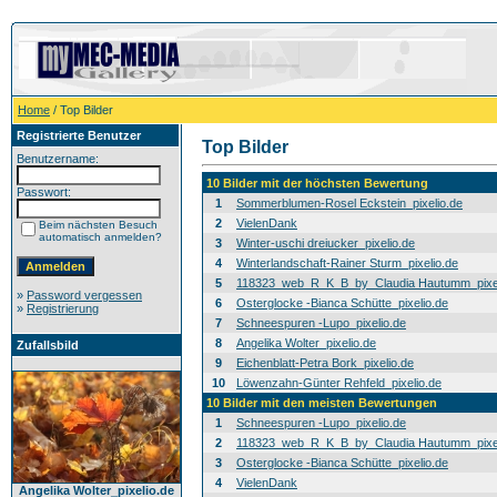
Home
/ Top Bilder
Registrierte Benutzer
Top Bilder
Benutzername:
10 Bilder mit der höchsten Bewertung
Passwort:
1
Sommerblumen-Rosel Eckstein_pixelio.de
2
VielenDank
Beim nächsten Besuch
automatisch anmelden?
3
Winter-uschi dreiucker_pixelio.de
4
Winterlandschaft-Rainer Sturm_pixelio.de
5
118323_web_R_K_B_by_Claudia Hautumm_pixel
»
Password vergessen
6
Osterglocke -Bianca Schütte_pixelio.de
»
Registrierung
7
Schneespuren -Lupo_pixelio.de
8
Angelika Wolter_pixelio.de
Zufallsbild
9
Eichenblatt-Petra Bork_pixelio.de
10
Löwenzahn-Günter Rehfeld_pixelio.de
10 Bilder mit den meisten Bewertungen
1
Schneespuren -Lupo_pixelio.de
2
118323_web_R_K_B_by_Claudia Hautumm_pixel
3
Osterglocke -Bianca Schütte_pixelio.de
4
VielenDank
Angelika Wolter_pixelio.de