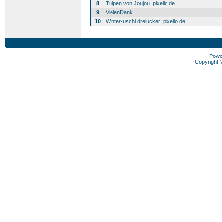
8
Tulpen von Joujou_pixelio.de
9
VielenDank
10
Winter-uschi dreiucker_pixelio.de
Powe
Copyright