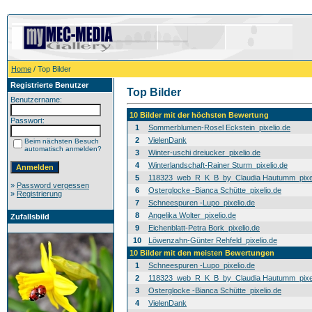
Home
/ Top Bilder
Registrierte Benutzer
Top Bilder
Benutzername:
10 Bilder mit der höchsten Bewertung
Passwort:
1
Sommerblumen-Rosel Eckstein_pixelio.de
2
VielenDank
Beim nächsten Besuch
automatisch anmelden?
3
Winter-uschi dreiucker_pixelio.de
4
Winterlandschaft-Rainer Sturm_pixelio.de
5
118323_web_R_K_B_by_Claudia Hautumm_pixel
»
Password vergessen
6
Osterglocke -Bianca Schütte_pixelio.de
»
Registrierung
7
Schneespuren -Lupo_pixelio.de
8
Angelika Wolter_pixelio.de
Zufallsbild
9
Eichenblatt-Petra Bork_pixelio.de
10
Löwenzahn-Günter Rehfeld_pixelio.de
10 Bilder mit den meisten Bewertungen
1
Schneespuren -Lupo_pixelio.de
2
118323_web_R_K_B_by_Claudia Hautumm_pixel
3
Osterglocke -Bianca Schütte_pixelio.de
4
VielenDank