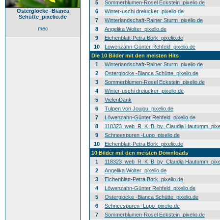
5
Sommerblumen-Rosel Eckstein_pixelio.de
Osterglocke -Bianca
6
Winter-uschi dreiucker_pixelio.de
Schütte_pixelio.de
7
Winterlandschaft-Rainer Sturm_pixelio.de
mec
8
Angelika Wolter_pixelio.de
9
Eichenblatt-Petra Bork_pixelio.de
10
Löwenzahn-Günter Rehfeld_pixelio.de
Die 10 Bilder mit den meisten Hits
1
Winterlandschaft-Rainer Sturm_pixelio.de
2
Osterglocke -Bianca Schütte_pixelio.de
3
Sommerblumen-Rosel Eckstein_pixelio.de
4
Winter-uschi dreiucker_pixelio.de
5
VielenDank
6
Tulpen von Joujou_pixelio.de
7
Löwenzahn-Günter Rehfeld_pixelio.de
8
118323_web_R_K_B_by_Claudia Hautumm_pixel
9
Schneespuren -Lupo_pixelio.de
10
Eichenblatt-Petra Bork_pixelio.de
10 Bilder mit den meisten Downloads
1
118323_web_R_K_B_by_Claudia Hautumm_pixel
2
Angelika Wolter_pixelio.de
3
Eichenblatt-Petra Bork_pixelio.de
4
Löwenzahn-Günter Rehfeld_pixelio.de
5
Osterglocke -Bianca Schütte_pixelio.de
6
Schneespuren -Lupo_pixelio.de
7
Sommerblumen-Rosel Eckstein_pixelio.de