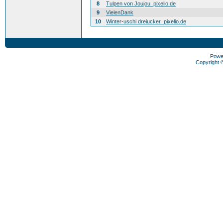
8
Tulpen von Joujou_pixelio.de
9
VielenDank
10
Winter-uschi dreiucker_pixelio.de
Powe
Copyright