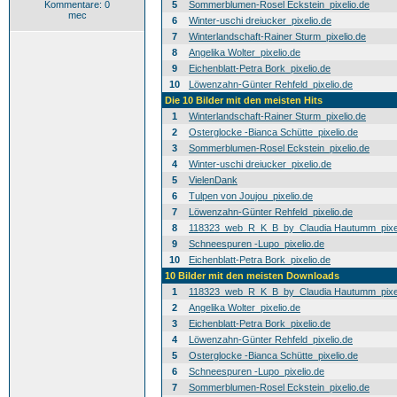
Kommentare: 0
5
Sommerblumen-Rosel Eckstein_pixelio.de
mec
6
Winter-uschi dreiucker_pixelio.de
7
Winterlandschaft-Rainer Sturm_pixelio.de
8
Angelika Wolter_pixelio.de
9
Eichenblatt-Petra Bork_pixelio.de
10
Löwenzahn-Günter Rehfeld_pixelio.de
Die 10 Bilder mit den meisten Hits
1
Winterlandschaft-Rainer Sturm_pixelio.de
2
Osterglocke -Bianca Schütte_pixelio.de
3
Sommerblumen-Rosel Eckstein_pixelio.de
4
Winter-uschi dreiucker_pixelio.de
5
VielenDank
6
Tulpen von Joujou_pixelio.de
7
Löwenzahn-Günter Rehfeld_pixelio.de
8
118323_web_R_K_B_by_Claudia Hautumm_pixel
9
Schneespuren -Lupo_pixelio.de
10
Eichenblatt-Petra Bork_pixelio.de
10 Bilder mit den meisten Downloads
1
118323_web_R_K_B_by_Claudia Hautumm_pixel
2
Angelika Wolter_pixelio.de
3
Eichenblatt-Petra Bork_pixelio.de
4
Löwenzahn-Günter Rehfeld_pixelio.de
5
Osterglocke -Bianca Schütte_pixelio.de
6
Schneespuren -Lupo_pixelio.de
7
Sommerblumen-Rosel Eckstein_pixelio.de