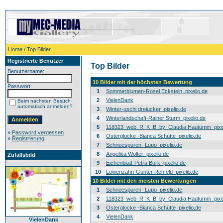
Home
/ Top Bilder
Registrierte Benutzer
Top Bilder
Benutzername:
10 Bilder mit der höchsten Bewertung
Passwort:
1
Sommerblumen-Rosel Eckstein_pixelio.de
2
VielenDank
Beim nächsten Besuch
automatisch anmelden?
3
Winter-uschi dreiucker_pixelio.de
4
Winterlandschaft-Rainer Sturm_pixelio.de
5
118323_web_R_K_B_by_Claudia Hautumm_pixel
»
Password vergessen
6
Osterglocke -Bianca Schütte_pixelio.de
»
Registrierung
7
Schneespuren -Lupo_pixelio.de
8
Angelika Wolter_pixelio.de
Zufallsbild
9
Eichenblatt-Petra Bork_pixelio.de
10
Löwenzahn-Günter Rehfeld_pixelio.de
10 Bilder mit den meisten Bewertungen
1
Schneespuren -Lupo_pixelio.de
2
118323_web_R_K_B_by_Claudia Hautumm_pixel
3
Osterglocke -Bianca Schütte_pixelio.de
4
VielenDank
VielenDank