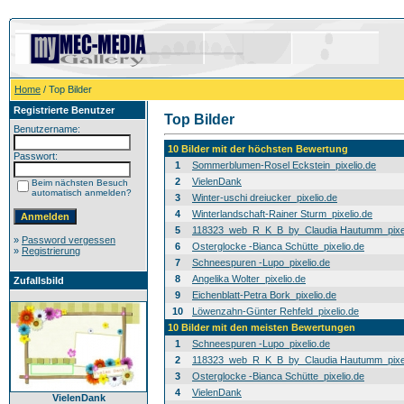
Home
/ Top Bilder
Registrierte Benutzer
Top Bilder
Benutzername:
10 Bilder mit der höchsten Bewertung
Passwort:
1
Sommerblumen-Rosel Eckstein_pixelio.de
2
VielenDank
Beim nächsten Besuch
automatisch anmelden?
3
Winter-uschi dreiucker_pixelio.de
4
Winterlandschaft-Rainer Sturm_pixelio.de
5
118323_web_R_K_B_by_Claudia Hautumm_pixel
»
Password vergessen
6
Osterglocke -Bianca Schütte_pixelio.de
»
Registrierung
7
Schneespuren -Lupo_pixelio.de
8
Angelika Wolter_pixelio.de
Zufallsbild
9
Eichenblatt-Petra Bork_pixelio.de
10
Löwenzahn-Günter Rehfeld_pixelio.de
10 Bilder mit den meisten Bewertungen
1
Schneespuren -Lupo_pixelio.de
2
118323_web_R_K_B_by_Claudia Hautumm_pixel
3
Osterglocke -Bianca Schütte_pixelio.de
4
VielenDank
VielenDank