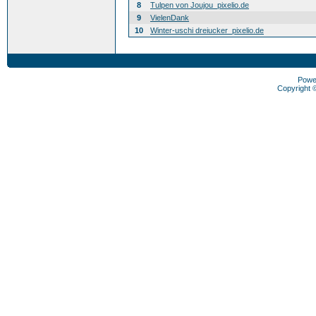
8
Tulpen von Joujou_pixelio.de
9
VielenDank
10
Winter-uschi dreiucker_pixelio.de
Powe
Copyright