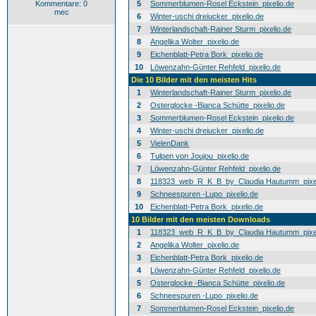
Kommentare: 0
5
Sommerblumen-Rosel Eckstein_pixelio.de
mec
6
Winter-uschi dreiucker_pixelio.de
7
Winterlandschaft-Rainer Sturm_pixelio.de
8
Angelika Wolter_pixelio.de
9
Eichenblatt-Petra Bork_pixelio.de
10
Löwenzahn-Günter Rehfeld_pixelio.de
Die 10 Bilder mit den meisten Hits
1
Winterlandschaft-Rainer Sturm_pixelio.de
2
Osterglocke -Bianca Schütte_pixelio.de
3
Sommerblumen-Rosel Eckstein_pixelio.de
4
Winter-uschi dreiucker_pixelio.de
5
VielenDank
6
Tulpen von Joujou_pixelio.de
7
Löwenzahn-Günter Rehfeld_pixelio.de
8
118323_web_R_K_B_by_Claudia Hautumm_pixel
9
Schneespuren -Lupo_pixelio.de
10
Eichenblatt-Petra Bork_pixelio.de
10 Bilder mit den meisten Downloads
1
118323_web_R_K_B_by_Claudia Hautumm_pixel
2
Angelika Wolter_pixelio.de
3
Eichenblatt-Petra Bork_pixelio.de
4
Löwenzahn-Günter Rehfeld_pixelio.de
5
Osterglocke -Bianca Schütte_pixelio.de
6
Schneespuren -Lupo_pixelio.de
7
Sommerblumen-Rosel Eckstein_pixelio.de