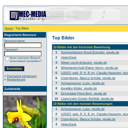
Home
/ Top Bilder
Registrierte Benutzer
Top Bilder
Benutzername:
10 Bilder mit der höchsten Bewertung
Passwort:
1
Sommerblumen-Rosel Eckstein_pixelio.de
2
VielenDank
Beim nächsten Besuch
automatisch anmelden?
3
Winter-uschi dreiucker_pixelio.de
4
Winterlandschaft-Rainer Sturm_pixelio.de
5
118323_web_R_K_B_by_Claudia Hautumm_pixel
»
Password vergessen
6
Osterglocke -Bianca Schütte_pixelio.de
»
Registrierung
7
Schneespuren -Lupo_pixelio.de
8
Angelika Wolter_pixelio.de
Zufallsbild
9
Eichenblatt-Petra Bork_pixelio.de
10
Löwenzahn-Günter Rehfeld_pixelio.de
10 Bilder mit den meisten Bewertungen
1
Schneespuren -Lupo_pixelio.de
2
118323_web_R_K_B_by_Claudia Hautumm_pixel
3
Osterglocke -Bianca Schütte_pixelio.de
4
VielenDank