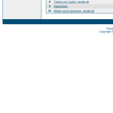
8
Tulpen von Joujou_pixelio.de
9
VielenDank
10
Winter-uschi dreiucker_pixelio.de
Powe
Copyright