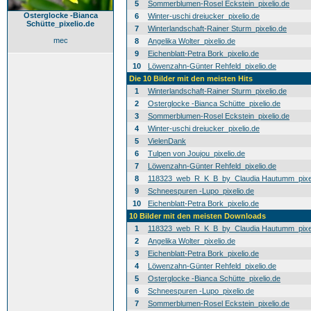
5
Sommerblumen-Rosel Eckstein_pixelio.de
Osterglocke -Bianca
6
Winter-uschi dreiucker_pixelio.de
Schütte_pixelio.de
7
Winterlandschaft-Rainer Sturm_pixelio.de
mec
8
Angelika Wolter_pixelio.de
9
Eichenblatt-Petra Bork_pixelio.de
10
Löwenzahn-Günter Rehfeld_pixelio.de
Die 10 Bilder mit den meisten Hits
1
Winterlandschaft-Rainer Sturm_pixelio.de
2
Osterglocke -Bianca Schütte_pixelio.de
3
Sommerblumen-Rosel Eckstein_pixelio.de
4
Winter-uschi dreiucker_pixelio.de
5
VielenDank
6
Tulpen von Joujou_pixelio.de
7
Löwenzahn-Günter Rehfeld_pixelio.de
8
118323_web_R_K_B_by_Claudia Hautumm_pixel
9
Schneespuren -Lupo_pixelio.de
10
Eichenblatt-Petra Bork_pixelio.de
10 Bilder mit den meisten Downloads
1
118323_web_R_K_B_by_Claudia Hautumm_pixel
2
Angelika Wolter_pixelio.de
3
Eichenblatt-Petra Bork_pixelio.de
4
Löwenzahn-Günter Rehfeld_pixelio.de
5
Osterglocke -Bianca Schütte_pixelio.de
6
Schneespuren -Lupo_pixelio.de
7
Sommerblumen-Rosel Eckstein_pixelio.de