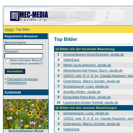
Home
/ Top Bilder
Registrierte Benutzer
Top Bilder
Benutzername:
10 Bilder mit der höchsten Bewertung
Passwort:
1
Sommerblumen-Rosel Eckstein_pixelio.de
2
VielenDank
Beim nächsten Besuch
automatisch anmelden?
3
Winter-uschi dreiucker_pixelio.de
4
Winterlandschaft-Rainer Sturm_pixelio.de
5
118323_web_R_K_B_by_Claudia Hautumm_pixel
»
Password vergessen
6
Osterglocke -Bianca Schütte_pixelio.de
»
Registrierung
7
Schneespuren -Lupo_pixelio.de
8
Angelika Wolter_pixelio.de
Zufallsbild
9
Eichenblatt-Petra Bork_pixelio.de
10
Löwenzahn-Günter Rehfeld_pixelio.de
10 Bilder mit den meisten Bewertungen
1
Schneespuren -Lupo_pixelio.de
2
118323_web_R_K_B_by_Claudia Hautumm_pixel
3
Osterglocke -Bianca Schütte_pixelio.de
4
VielenDank
Sommerblumen-Rosel