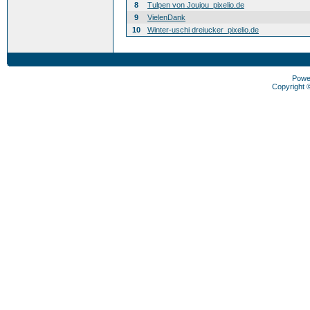
8
Tulpen von Joujou_pixelio.de
9
VielenDank
10
Winter-uschi dreiucker_pixelio.de
Powe
Copyright