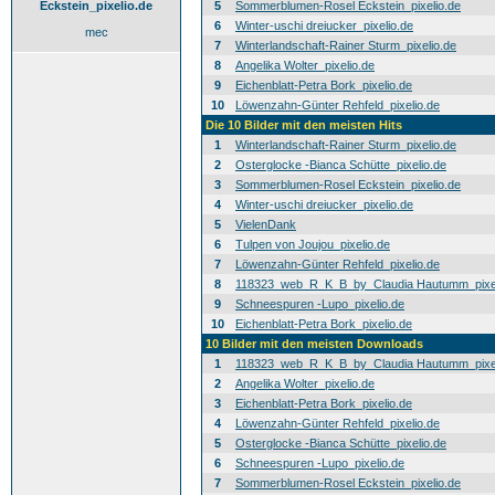
Eckstein_pixelio.de
5
Sommerblumen-Rosel Eckstein_pixelio.de
6
Winter-uschi dreiucker_pixelio.de
mec
7
Winterlandschaft-Rainer Sturm_pixelio.de
8
Angelika Wolter_pixelio.de
9
Eichenblatt-Petra Bork_pixelio.de
10
Löwenzahn-Günter Rehfeld_pixelio.de
Die 10 Bilder mit den meisten Hits
1
Winterlandschaft-Rainer Sturm_pixelio.de
2
Osterglocke -Bianca Schütte_pixelio.de
3
Sommerblumen-Rosel Eckstein_pixelio.de
4
Winter-uschi dreiucker_pixelio.de
5
VielenDank
6
Tulpen von Joujou_pixelio.de
7
Löwenzahn-Günter Rehfeld_pixelio.de
8
118323_web_R_K_B_by_Claudia Hautumm_pixel
9
Schneespuren -Lupo_pixelio.de
10
Eichenblatt-Petra Bork_pixelio.de
10 Bilder mit den meisten Downloads
1
118323_web_R_K_B_by_Claudia Hautumm_pixel
2
Angelika Wolter_pixelio.de
3
Eichenblatt-Petra Bork_pixelio.de
4
Löwenzahn-Günter Rehfeld_pixelio.de
5
Osterglocke -Bianca Schütte_pixelio.de
6
Schneespuren -Lupo_pixelio.de
7
Sommerblumen-Rosel Eckstein_pixelio.de