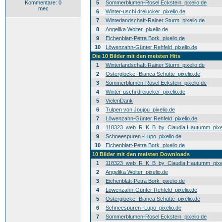
Kommentare: 0
5
Sommerblumen-Rosel Eckstein_pixelio.de
mec
6
Winter-uschi dreiucker_pixelio.de
7
Winterlandschaft-Rainer Sturm_pixelio.de
8
Angelika Wolter_pixelio.de
9
Eichenblatt-Petra Bork_pixelio.de
10
Löwenzahn-Günter Rehfeld_pixelio.de
Die 10 Bilder mit den meisten Hits
1
Winterlandschaft-Rainer Sturm_pixelio.de
2
Osterglocke -Bianca Schütte_pixelio.de
3
Sommerblumen-Rosel Eckstein_pixelio.de
4
Winter-uschi dreiucker_pixelio.de
5
VielenDank
6
Tulpen von Joujou_pixelio.de
7
Löwenzahn-Günter Rehfeld_pixelio.de
8
118323_web_R_K_B_by_Claudia Hautumm_pixel
9
Schneespuren -Lupo_pixelio.de
10
Eichenblatt-Petra Bork_pixelio.de
10 Bilder mit den meisten Downloads
1
118323_web_R_K_B_by_Claudia Hautumm_pixel
2
Angelika Wolter_pixelio.de
3
Eichenblatt-Petra Bork_pixelio.de
4
Löwenzahn-Günter Rehfeld_pixelio.de
5
Osterglocke -Bianca Schütte_pixelio.de
6
Schneespuren -Lupo_pixelio.de
7
Sommerblumen-Rosel Eckstein_pixelio.de