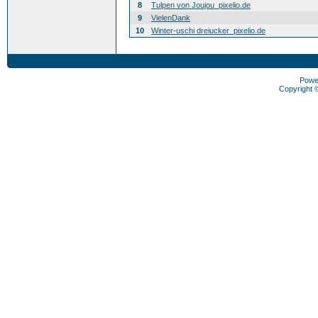
8
Tulpen von Joujou_pixelio.de
9
VielenDank
10
Winter-uschi dreiucker_pixelio.de
Powe
Copyright