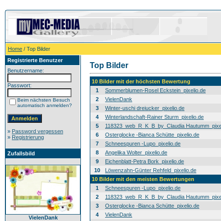
Home
/ Top Bilder
Registrierte Benutzer
Top Bilder
Benutzername:
10 Bilder mit der höchsten Bewertung
Passwort:
1
Sommerblumen-Rosel Eckstein_pixelio.de
2
VielenDank
Beim nächsten Besuch
automatisch anmelden?
3
Winter-uschi dreiucker_pixelio.de
4
Winterlandschaft-Rainer Sturm_pixelio.de
5
118323_web_R_K_B_by_Claudia Hautumm_pixel
»
Password vergessen
6
Osterglocke -Bianca Schütte_pixelio.de
»
Registrierung
7
Schneespuren -Lupo_pixelio.de
8
Angelika Wolter_pixelio.de
Zufallsbild
9
Eichenblatt-Petra Bork_pixelio.de
10
Löwenzahn-Günter Rehfeld_pixelio.de
10 Bilder mit den meisten Bewertungen
1
Schneespuren -Lupo_pixelio.de
2
118323_web_R_K_B_by_Claudia Hautumm_pixel
3
Osterglocke -Bianca Schütte_pixelio.de
4
VielenDank
VielenDank