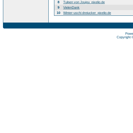
8
Tulpen von Joujou_pixelio.de
9
VielenDank
10
Winter-uschi dreiucker_pixelio.de
Powe
Copyright