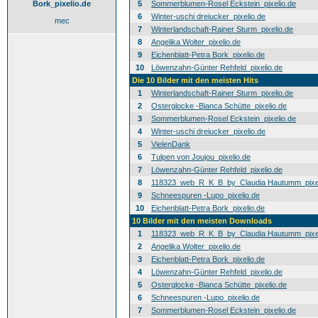
Bork_pixelio.de
5
Sommerblumen-Rosel Eckstein_pixelio.de
6
Winter-uschi dreiucker_pixelio.de
mec
7
Winterlandschaft-Rainer Sturm_pixelio.de
8
Angelika Wolter_pixelio.de
9
Eichenblatt-Petra Bork_pixelio.de
10
Löwenzahn-Günter Rehfeld_pixelio.de
Die 10 Bilder mit den meisten Hits
1
Winterlandschaft-Rainer Sturm_pixelio.de
2
Osterglocke -Bianca Schütte_pixelio.de
3
Sommerblumen-Rosel Eckstein_pixelio.de
4
Winter-uschi dreiucker_pixelio.de
5
VielenDank
6
Tulpen von Joujou_pixelio.de
7
Löwenzahn-Günter Rehfeld_pixelio.de
8
118323_web_R_K_B_by_Claudia Hautumm_pixel
9
Schneespuren -Lupo_pixelio.de
10
Eichenblatt-Petra Bork_pixelio.de
10 Bilder mit den meisten Downloads
1
118323_web_R_K_B_by_Claudia Hautumm_pixel
2
Angelika Wolter_pixelio.de
3
Eichenblatt-Petra Bork_pixelio.de
4
Löwenzahn-Günter Rehfeld_pixelio.de
5
Osterglocke -Bianca Schütte_pixelio.de
6
Schneespuren -Lupo_pixelio.de
7
Sommerblumen-Rosel Eckstein_pixelio.de