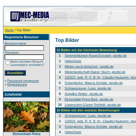
Home
/ Top Bilder
Registrierte Benutzer
Top Bilder
Benutzername:
10 Bilder mit der höchsten Bewertung
Passwort:
1
Sommerblumen-Rosel Eckstein_pixelio.de
2
VielenDank
Beim nächsten Besuch
automatisch anmelden?
3
Winter-uschi dreiucker_pixelio.de
4
Winterlandschaft-Rainer Sturm_pixelio.de
5
118323_web_R_K_B_by_Claudia Hautumm_pixel
»
Password vergessen
6
Osterglocke -Bianca Schütte_pixelio.de
»
Registrierung
7
Schneespuren -Lupo_pixelio.de
8
Angelika Wolter_pixelio.de
Zufallsbild
9
Eichenblatt-Petra Bork_pixelio.de
10
Löwenzahn-Günter Rehfeld_pixelio.de
10 Bilder mit den meisten Bewertungen
1
Schneespuren -Lupo_pixelio.de
2
118323_web_R_K_B_by_Claudia Hautumm_pixel
3
Osterglocke -Bianca Schütte_pixelio.de
4
VielenDank
Eichenblatt-Petra