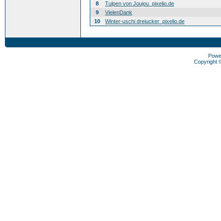
8
Tulpen von Joujou_pixelio.de
9
VielenDank
10
Winter-uschi dreiucker_pixelio.de
Powe
Copyright