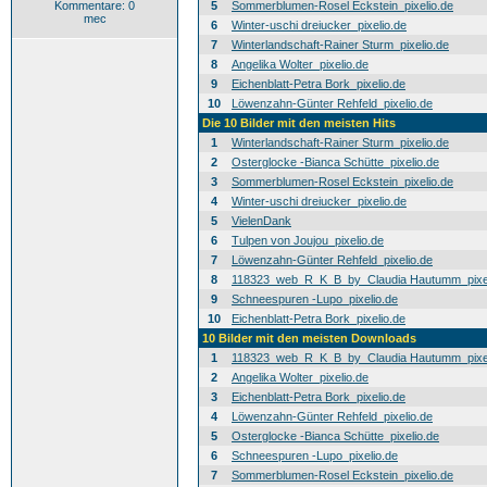
Kommentare: 0
5
Sommerblumen-Rosel Eckstein_pixelio.de
mec
6
Winter-uschi dreiucker_pixelio.de
7
Winterlandschaft-Rainer Sturm_pixelio.de
8
Angelika Wolter_pixelio.de
9
Eichenblatt-Petra Bork_pixelio.de
10
Löwenzahn-Günter Rehfeld_pixelio.de
Die 10 Bilder mit den meisten Hits
1
Winterlandschaft-Rainer Sturm_pixelio.de
2
Osterglocke -Bianca Schütte_pixelio.de
3
Sommerblumen-Rosel Eckstein_pixelio.de
4
Winter-uschi dreiucker_pixelio.de
5
VielenDank
6
Tulpen von Joujou_pixelio.de
7
Löwenzahn-Günter Rehfeld_pixelio.de
8
118323_web_R_K_B_by_Claudia Hautumm_pixel
9
Schneespuren -Lupo_pixelio.de
10
Eichenblatt-Petra Bork_pixelio.de
10 Bilder mit den meisten Downloads
1
118323_web_R_K_B_by_Claudia Hautumm_pixel
2
Angelika Wolter_pixelio.de
3
Eichenblatt-Petra Bork_pixelio.de
4
Löwenzahn-Günter Rehfeld_pixelio.de
5
Osterglocke -Bianca Schütte_pixelio.de
6
Schneespuren -Lupo_pixelio.de
7
Sommerblumen-Rosel Eckstein_pixelio.de