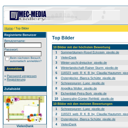
Home
/ Top Bilder
Registrierte Benutzer
Top Bilder
Benutzername:
10 Bilder mit der höchsten Bewertung
Passwort:
1
Sommerblumen-Rosel Eckstein_pixelio.de
2
VielenDank
Beim nächsten Besuch
automatisch anmelden?
3
Winter-uschi dreiucker_pixelio.de
4
Winterlandschaft-Rainer Sturm_pixelio.de
5
118323_web_R_K_B_by_Claudia Hautumm_pixel
»
Password vergessen
6
Osterglocke -Bianca Schütte_pixelio.de
»
Registrierung
7
Schneespuren -Lupo_pixelio.de
8
Angelika Wolter_pixelio.de
Zufallsbild
9
Eichenblatt-Petra Bork_pixelio.de
10
Löwenzahn-Günter Rehfeld_pixelio.de
10 Bilder mit den meisten Bewertungen
1
Schneespuren -Lupo_pixelio.de
2
118323_web_R_K_B_by_Claudia Hautumm_pixel
3
Osterglocke -Bianca Schütte_pixelio.de
4
VielenDank
VielenDank