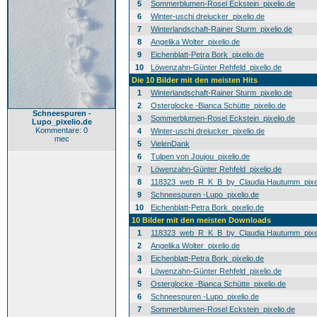
5
Sommerblumen-Rosel Eckstein_pixelio.de
6
Winter-uschi dreiucker_pixelio.de
7
Winterlandschaft-Rainer Sturm_pixelio.de
8
Angelika Wolter_pixelio.de
9
Eichenblatt-Petra Bork_pixelio.de
10
Löwenzahn-Günter Rehfeld_pixelio.de
Die 10 Bilder mit den meisten Hits
1
Winterlandschaft-Rainer Sturm_pixelio.de
2
Osterglocke -Bianca Schütte_pixelio.de
Schneespuren -
3
Sommerblumen-Rosel Eckstein_pixelio.de
Lupo_pixelio.de
Kommentare: 0
4
Winter-uschi dreiucker_pixelio.de
mec
5
VielenDank
6
Tulpen von Joujou_pixelio.de
7
Löwenzahn-Günter Rehfeld_pixelio.de
8
118323_web_R_K_B_by_Claudia Hautumm_pixel
9
Schneespuren -Lupo_pixelio.de
10
Eichenblatt-Petra Bork_pixelio.de
10 Bilder mit den meisten Downloads
1
118323_web_R_K_B_by_Claudia Hautumm_pixel
2
Angelika Wolter_pixelio.de
3
Eichenblatt-Petra Bork_pixelio.de
4
Löwenzahn-Günter Rehfeld_pixelio.de
5
Osterglocke -Bianca Schütte_pixelio.de
6
Schneespuren -Lupo_pixelio.de
7
Sommerblumen-Rosel Eckstein_pixelio.de