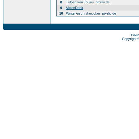
8
Tulpen von Joujou_pixelio.de
9
VielenDank
10
Winter-uschi dreiucker_pixelio.de
Powe
Copyright