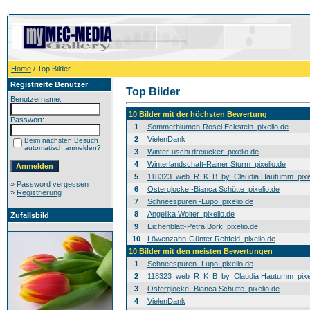
Home
/ Top Bilder
Registrierte Benutzer
Top Bilder
Benutzername:
10 Bilder mit der höchsten Bewertung
Passwort:
1
Sommerblumen-Rosel Eckstein_pixelio.de
2
VielenDank
Beim nächsten Besuch
automatisch anmelden?
3
Winter-uschi dreiucker_pixelio.de
4
Winterlandschaft-Rainer Sturm_pixelio.de
5
118323_web_R_K_B_by_Claudia Hautumm_pixel
»
Password vergessen
6
Osterglocke -Bianca Schütte_pixelio.de
»
Registrierung
7
Schneespuren -Lupo_pixelio.de
8
Angelika Wolter_pixelio.de
Zufallsbild
9
Eichenblatt-Petra Bork_pixelio.de
10
Löwenzahn-Günter Rehfeld_pixelio.de
10 Bilder mit den meisten Bewertungen
1
Schneespuren -Lupo_pixelio.de
2
118323_web_R_K_B_by_Claudia Hautumm_pixel
3
Osterglocke -Bianca Schütte_pixelio.de
4
VielenDank