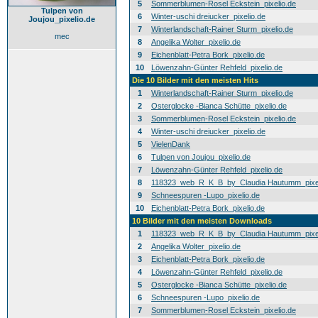
5
Sommerblumen-Rosel Eckstein_pixelio.de
Tulpen von
6
Winter-uschi dreiucker_pixelio.de
Joujou_pixelio.de
7
Winterlandschaft-Rainer Sturm_pixelio.de
mec
8
Angelika Wolter_pixelio.de
9
Eichenblatt-Petra Bork_pixelio.de
10
Löwenzahn-Günter Rehfeld_pixelio.de
Die 10 Bilder mit den meisten Hits
1
Winterlandschaft-Rainer Sturm_pixelio.de
2
Osterglocke -Bianca Schütte_pixelio.de
3
Sommerblumen-Rosel Eckstein_pixelio.de
4
Winter-uschi dreiucker_pixelio.de
5
VielenDank
6
Tulpen von Joujou_pixelio.de
7
Löwenzahn-Günter Rehfeld_pixelio.de
8
118323_web_R_K_B_by_Claudia Hautumm_pixel
9
Schneespuren -Lupo_pixelio.de
10
Eichenblatt-Petra Bork_pixelio.de
10 Bilder mit den meisten Downloads
1
118323_web_R_K_B_by_Claudia Hautumm_pixel
2
Angelika Wolter_pixelio.de
3
Eichenblatt-Petra Bork_pixelio.de
4
Löwenzahn-Günter Rehfeld_pixelio.de
5
Osterglocke -Bianca Schütte_pixelio.de
6
Schneespuren -Lupo_pixelio.de
7
Sommerblumen-Rosel Eckstein_pixelio.de