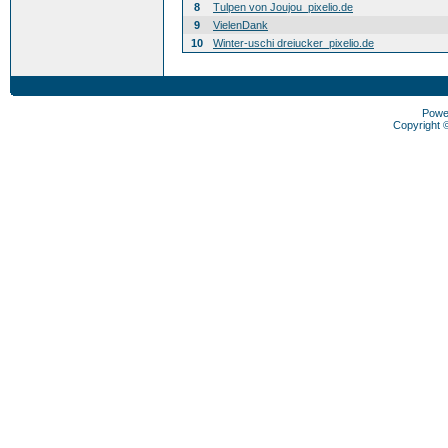
8
Tulpen von Joujou_pixelio.de
9
VielenDank
10
Winter-uschi dreiucker_pixelio.de
Powe
Copyright