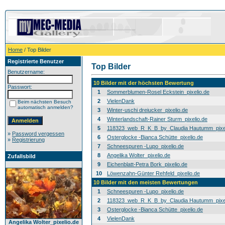
Home
/ Top Bilder
Registrierte Benutzer
Top Bilder
Benutzername:
10 Bilder mit der höchsten Bewertung
Passwort:
1
Sommerblumen-Rosel Eckstein_pixelio.de
2
VielenDank
Beim nächsten Besuch
automatisch anmelden?
3
Winter-uschi dreiucker_pixelio.de
4
Winterlandschaft-Rainer Sturm_pixelio.de
5
118323_web_R_K_B_by_Claudia Hautumm_pixel
»
Password vergessen
6
Osterglocke -Bianca Schütte_pixelio.de
»
Registrierung
7
Schneespuren -Lupo_pixelio.de
8
Angelika Wolter_pixelio.de
Zufallsbild
9
Eichenblatt-Petra Bork_pixelio.de
10
Löwenzahn-Günter Rehfeld_pixelio.de
10 Bilder mit den meisten Bewertungen
1
Schneespuren -Lupo_pixelio.de
2
118323_web_R_K_B_by_Claudia Hautumm_pixel
3
Osterglocke -Bianca Schütte_pixelio.de
4
VielenDank
Angelika Wolter_pixelio.de