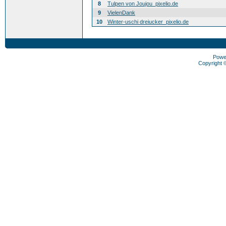
8
Tulpen von Joujou_pixelio.de
9
VielenDank
10
Winter-uschi dreiucker_pixelio.de
Powe
Copyright