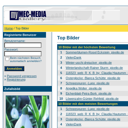
Home
/ Top Bilder
Registrierte Benutzer
Top Bilder
Benutzername:
10 Bilder mit der höchsten Bewertung
Passwort:
1
Sommerblumen-Rosel Eckstein_pixelio.de
2
VielenDank
Beim nächsten Besuch
automatisch anmelden?
3
Winter-uschi dreiucker_pixelio.de
4
Winterlandschaft-Rainer Sturm_pixelio.de
5
118323_web_R_K_B_by_Claudia Hautumm_pi
»
Password vergessen
6
Osterglocke -Bianca Schütte_pixelio.de
»
Registrierung
7
Schneespuren -Lupo_pixelio.de
8
Angelika Wolter_pixelio.de
Zufallsbild
9
Eichenblatt-Petra Bork_pixelio.de
10
Löwenzahn-Günter Rehfeld_pixelio.de
10 Bilder mit den meisten Bewertungen
1
Schneespuren -Lupo_pixelio.de
2
118323_web_R_K_B_by_Claudia Hautumm_pi
3
Osterglocke -Bianca Schütte_pixelio.de
4
VielenDank