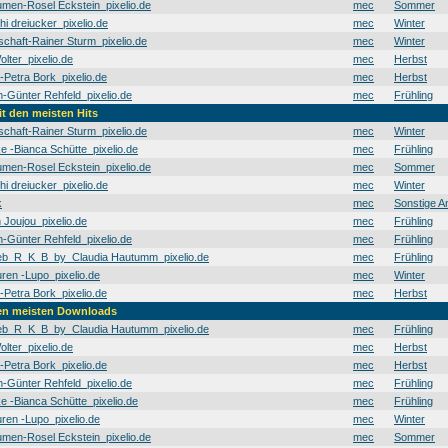
men-Rosel Eckstein_pixelio.de
mec
Sommer
hi dreiucker_pixelio.de
mec
Winter
schaft-Rainer Sturm_pixelio.de
mec
Winter
olter_pixelio.de
mec
Herbst
t-Petra Bork_pixelio.de
mec
Herbst
Günter Rehfeld_pixelio.de
mec
Frühling
it den meisten Hits
schaft-Rainer Sturm_pixelio.de
mec
Winter
e -Bianca Schütte_pixelio.de
mec
Frühling
men-Rosel Eckstein_pixelio.de
mec
Sommer
hi dreiucker_pixelio.de
mec
Winter
k
mec
Sonstige A
 Joujou_pixelio.de
mec
Frühling
Günter Rehfeld_pixelio.de
mec
Frühling
b_R_K_B_by_Claudia Hautumm_pixelio.de
mec
Frühling
en -Lupo_pixelio.de
mec
Winter
t-Petra Bork_pixelio.de
mec
Herbst
den meisten Downloads
b_R_K_B_by_Claudia Hautumm_pixelio.de
mec
Frühling
olter_pixelio.de
mec
Herbst
t-Petra Bork_pixelio.de
mec
Herbst
Günter Rehfeld_pixelio.de
mec
Frühling
e -Bianca Schütte_pixelio.de
mec
Frühling
en -Lupo_pixelio.de
mec
Winter
men-Rosel Eckstein_pixelio.de
mec
Sommer