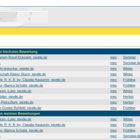
der höchsten Bewertung
men-Rosel Eckstein_pixelio.de
mec
Sommer
k
mec
Sonstige A
hi dreiucker_pixelio.de
mec
Winter
schaft-Rainer Sturm_pixelio.de
mec
Winter
b_R_K_B_by_Claudia Hautumm_pixelio.de
mec
Frühling
e -Bianca Schütte_pixelio.de
mec
Frühling
en -Lupo_pixelio.de
mec
Winter
olter_pixelio.de
mec
Herbst
t-Petra Bork_pixelio.de
mec
Herbst
Günter Rehfeld_pixelio.de
mec
Frühling
den meisten Bewertungen
en -Lupo_pixelio.de
mec
Winter
b_R_K_B_by_Claudia Hautumm_pixelio.de
mec
Frühling
e -Bianca Schütte_pixelio.de
mec
Frühling
k
mec
Sonstige A