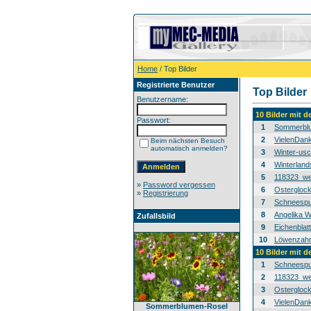
Home
/ Top Bilder
Registrierte Benutzer
Top Bilder
Benutzername:
10 Bilder mit 
Passwort:
1
Sommerblu
2
VielenDan
Beim nächsten Besuch
automatisch anmelden?
3
Winter-usc
4
Winterland
5
118323_we
»
Password vergessen
6
Osterglock
»
Registrierung
7
Schneespur
8
Angelika W
Zufallsbild
9
Eichenblat
10
Löwenzahn-
10 Bilder mit 
1
Schneespur
2
118323_we
3
Osterglock
4
VielenDan
Sommerblumen-Rosel