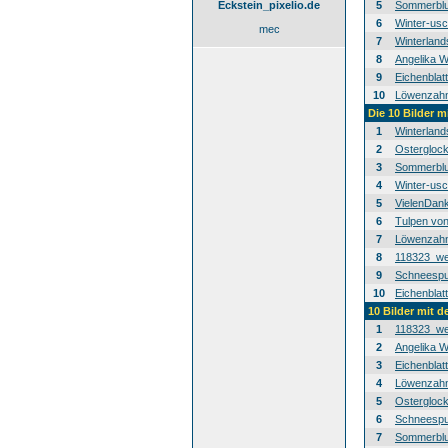
Eckstein_pixelio.de
5
Sommerblu
6
Winter-usc
mec
7
Winterland
8
Angelika W
9
Eichenblat
10
Löwenzahn-
Die 10 Bilder m
1
Winterland
2
Osterglock
3
Sommerblu
4
Winter-usc
5
VielenDan
6
Tulpen von
7
Löwenzahn-
8
118323_we
9
Schneespur
10
Eichenblat
10 Bilder mit 
1
118323_we
2
Angelika W
3
Eichenblat
4
Löwenzahn-
5
Osterglock
6
Schneespur
7
Sommerblu