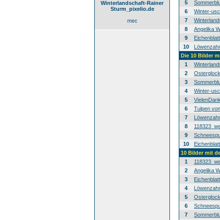
5
Sommerblu
Winterlandschaft-Rainer
Sturm_pixelio.de
6
Winter-usc
7
Winterland
mec
8
Angelika W
9
Eichenblat
10
Löwenzahn-
Die 10 Bilder m
1
Winterland
2
Osterglock
3
Sommerblu
4
Winter-usc
5
VielenDan
6
Tulpen von
7
Löwenzahn-
8
118323_we
9
Schneespur
10
Eichenblat
10 Bilder mit 
1
118323_we
2
Angelika W
3
Eichenblat
4
Löwenzahn-
5
Osterglock
6
Schneespur
7
Sommerblu