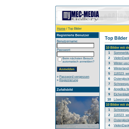
Home
/ Top Bilder
Registrierte Benutzer
Top Bilder
Benutzername:
10 Bilder mit 
Passwort:
1
Sommerblu
2
VielenDan
Beim nächsten Besuch
automatisch anmelden?
3
Winter-usc
4
Winterland
5
118323_we
»
Password vergessen
6
Osterglock
»
Registrierung
7
Schneespur
8
Angelika W
Zufallsbild
9
Eichenblat
10
Löwenzahn-
10 Bilder mit 
1
Schneespur
2
118323_we
3
Osterglock
4
VielenDan