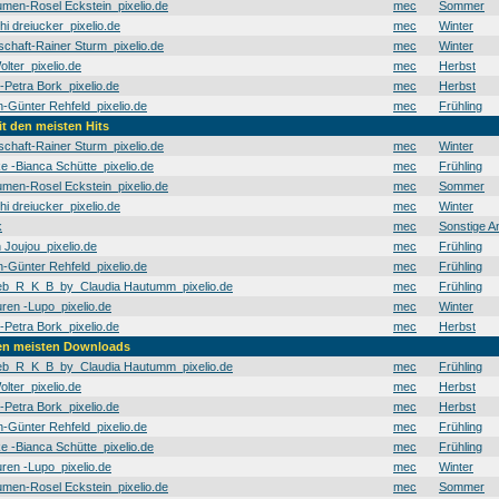
men-Rosel Eckstein_pixelio.de
mec
Sommer
hi dreiucker_pixelio.de
mec
Winter
schaft-Rainer Sturm_pixelio.de
mec
Winter
olter_pixelio.de
mec
Herbst
t-Petra Bork_pixelio.de
mec
Herbst
Günter Rehfeld_pixelio.de
mec
Frühling
it den meisten Hits
schaft-Rainer Sturm_pixelio.de
mec
Winter
e -Bianca Schütte_pixelio.de
mec
Frühling
men-Rosel Eckstein_pixelio.de
mec
Sommer
hi dreiucker_pixelio.de
mec
Winter
k
mec
Sonstige A
 Joujou_pixelio.de
mec
Frühling
Günter Rehfeld_pixelio.de
mec
Frühling
b_R_K_B_by_Claudia Hautumm_pixelio.de
mec
Frühling
en -Lupo_pixelio.de
mec
Winter
t-Petra Bork_pixelio.de
mec
Herbst
den meisten Downloads
b_R_K_B_by_Claudia Hautumm_pixelio.de
mec
Frühling
olter_pixelio.de
mec
Herbst
t-Petra Bork_pixelio.de
mec
Herbst
Günter Rehfeld_pixelio.de
mec
Frühling
e -Bianca Schütte_pixelio.de
mec
Frühling
en -Lupo_pixelio.de
mec
Winter
men-Rosel Eckstein_pixelio.de
mec
Sommer