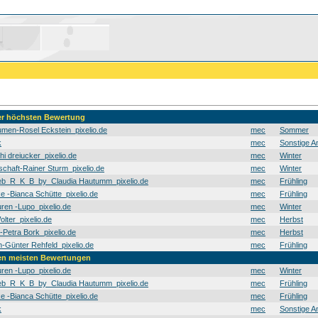
der höchsten Bewertung
men-Rosel Eckstein_pixelio.de
mec
Sommer
k
mec
Sonstige A
hi dreiucker_pixelio.de
mec
Winter
schaft-Rainer Sturm_pixelio.de
mec
Winter
b_R_K_B_by_Claudia Hautumm_pixelio.de
mec
Frühling
e -Bianca Schütte_pixelio.de
mec
Frühling
en -Lupo_pixelio.de
mec
Winter
olter_pixelio.de
mec
Herbst
t-Petra Bork_pixelio.de
mec
Herbst
Günter Rehfeld_pixelio.de
mec
Frühling
den meisten Bewertungen
en -Lupo_pixelio.de
mec
Winter
b_R_K_B_by_Claudia Hautumm_pixelio.de
mec
Frühling
e -Bianca Schütte_pixelio.de
mec
Frühling
k
mec
Sonstige A