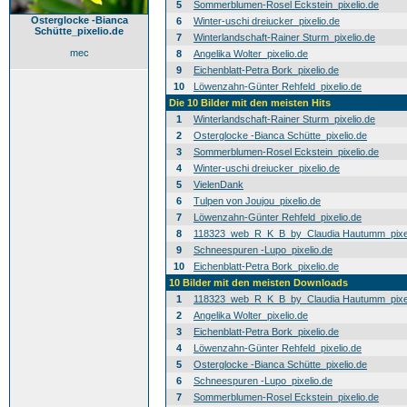
5
Sommerblumen-Rosel Eckstein_pixelio.de
Osterglocke -Bianca
6
Winter-uschi dreiucker_pixelio.de
Schütte_pixelio.de
7
Winterlandschaft-Rainer Sturm_pixelio.de
mec
8
Angelika Wolter_pixelio.de
9
Eichenblatt-Petra Bork_pixelio.de
10
Löwenzahn-Günter Rehfeld_pixelio.de
Die 10 Bilder mit den meisten Hits
1
Winterlandschaft-Rainer Sturm_pixelio.de
2
Osterglocke -Bianca Schütte_pixelio.de
3
Sommerblumen-Rosel Eckstein_pixelio.de
4
Winter-uschi dreiucker_pixelio.de
5
VielenDank
6
Tulpen von Joujou_pixelio.de
7
Löwenzahn-Günter Rehfeld_pixelio.de
8
118323_web_R_K_B_by_Claudia Hautumm_pixel
9
Schneespuren -Lupo_pixelio.de
10
Eichenblatt-Petra Bork_pixelio.de
10 Bilder mit den meisten Downloads
1
118323_web_R_K_B_by_Claudia Hautumm_pixel
2
Angelika Wolter_pixelio.de
3
Eichenblatt-Petra Bork_pixelio.de
4
Löwenzahn-Günter Rehfeld_pixelio.de
5
Osterglocke -Bianca Schütte_pixelio.de
6
Schneespuren -Lupo_pixelio.de
7
Sommerblumen-Rosel Eckstein_pixelio.de