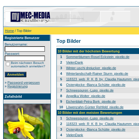
Home
/ Top Bilder
Registrierte Benutzer
Top Bilder
Benutzername:
10 Bilder mit der höchsten Bewertung
Passwort:
1
Sommerblumen-Rosel Eckstein_pixelio.de
2
VielenDank
Beim nächsten Besuch
automatisch anmelden?
3
Winter-uschi dreiucker_pixelio.de
4
Winterlandschaft-Rainer Sturm_pixelio.de
5
118323_web_R_K_B_by_Claudia Hautumm_pixel
»
Password vergessen
6
Osterglocke -Bianca Schütte_pixelio.de
»
Registrierung
7
Schneespuren -Lupo_pixelio.de
8
Angelika Wolter_pixelio.de
Zufallsbild
9
Eichenblatt-Petra Bork_pixelio.de
10
Löwenzahn-Günter Rehfeld_pixelio.de
10 Bilder mit den meisten Bewertungen
1
Schneespuren -Lupo_pixelio.de
2
118323_web_R_K_B_by_Claudia Hautumm_pixel
3
Osterglocke -Bianca Schütte_pixelio.de
4
VielenDank