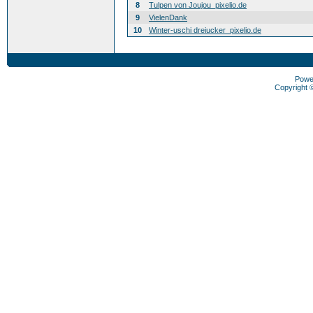
8
Tulpen von Joujou_pixelio.de
9
VielenDank
10
Winter-uschi dreiucker_pixelio.de
Powe
Copyright