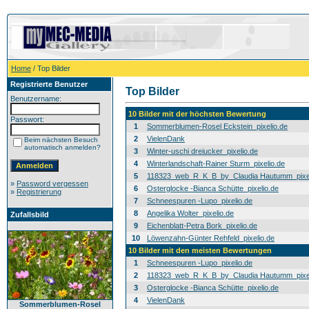
Home
/ Top Bilder
Registrierte Benutzer
Top Bilder
Benutzername:
10 Bilder mit der höchsten Bewertung
Passwort:
1
Sommerblumen-Rosel Eckstein_pixelio.de
2
VielenDank
Beim nächsten Besuch
automatisch anmelden?
3
Winter-uschi dreiucker_pixelio.de
4
Winterlandschaft-Rainer Sturm_pixelio.de
5
118323_web_R_K_B_by_Claudia Hautumm_pixel
»
Password vergessen
6
Osterglocke -Bianca Schütte_pixelio.de
»
Registrierung
7
Schneespuren -Lupo_pixelio.de
8
Angelika Wolter_pixelio.de
Zufallsbild
9
Eichenblatt-Petra Bork_pixelio.de
10
Löwenzahn-Günter Rehfeld_pixelio.de
10 Bilder mit den meisten Bewertungen
1
Schneespuren -Lupo_pixelio.de
2
118323_web_R_K_B_by_Claudia Hautumm_pixel
3
Osterglocke -Bianca Schütte_pixelio.de
4
VielenDank
Sommerblumen-Rosel