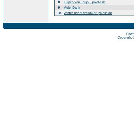
8
Tulpen von Joujou_pixelio.de
9
VielenDank
10
Winter-uschi dreiucker_pixelio.de
Powe
Copyright