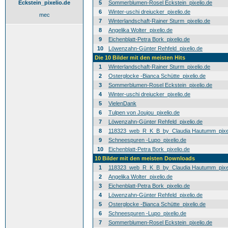
Eckstein_pixelio.de
5
Sommerblumen-Rosel Eckstein_pixelio.de
6
Winter-uschi dreiucker_pixelio.de
mec
7
Winterlandschaft-Rainer Sturm_pixelio.de
8
Angelika Wolter_pixelio.de
9
Eichenblatt-Petra Bork_pixelio.de
10
Löwenzahn-Günter Rehfeld_pixelio.de
Die 10 Bilder mit den meisten Hits
1
Winterlandschaft-Rainer Sturm_pixelio.de
2
Osterglocke -Bianca Schütte_pixelio.de
3
Sommerblumen-Rosel Eckstein_pixelio.de
4
Winter-uschi dreiucker_pixelio.de
5
VielenDank
6
Tulpen von Joujou_pixelio.de
7
Löwenzahn-Günter Rehfeld_pixelio.de
8
118323_web_R_K_B_by_Claudia Hautumm_pixel
9
Schneespuren -Lupo_pixelio.de
10
Eichenblatt-Petra Bork_pixelio.de
10 Bilder mit den meisten Downloads
1
118323_web_R_K_B_by_Claudia Hautumm_pixel
2
Angelika Wolter_pixelio.de
3
Eichenblatt-Petra Bork_pixelio.de
4
Löwenzahn-Günter Rehfeld_pixelio.de
5
Osterglocke -Bianca Schütte_pixelio.de
6
Schneespuren -Lupo_pixelio.de
7
Sommerblumen-Rosel Eckstein_pixelio.de