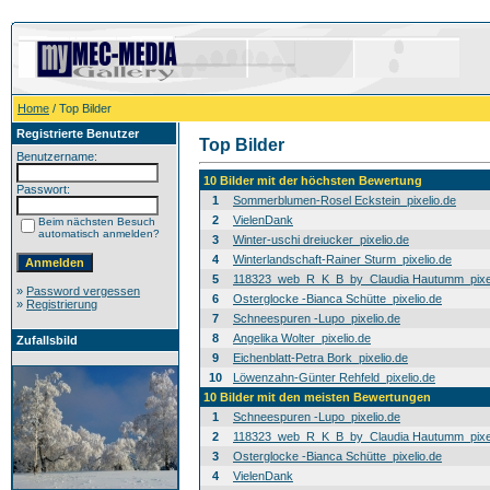
Home
/ Top Bilder
Registrierte Benutzer
Top Bilder
Benutzername:
10 Bilder mit der höchsten Bewertung
Passwort:
1
Sommerblumen-Rosel Eckstein_pixelio.de
2
VielenDank
Beim nächsten Besuch
automatisch anmelden?
3
Winter-uschi dreiucker_pixelio.de
4
Winterlandschaft-Rainer Sturm_pixelio.de
5
118323_web_R_K_B_by_Claudia Hautumm_pixel
»
Password vergessen
6
Osterglocke -Bianca Schütte_pixelio.de
»
Registrierung
7
Schneespuren -Lupo_pixelio.de
8
Angelika Wolter_pixelio.de
Zufallsbild
9
Eichenblatt-Petra Bork_pixelio.de
10
Löwenzahn-Günter Rehfeld_pixelio.de
10 Bilder mit den meisten Bewertungen
1
Schneespuren -Lupo_pixelio.de
2
118323_web_R_K_B_by_Claudia Hautumm_pixel
3
Osterglocke -Bianca Schütte_pixelio.de
4
VielenDank