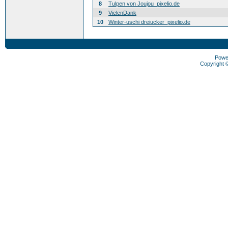
8
Tulpen von Joujou_pixelio.de
9
VielenDank
10
Winter-uschi dreiucker_pixelio.de
Powe
Copyright