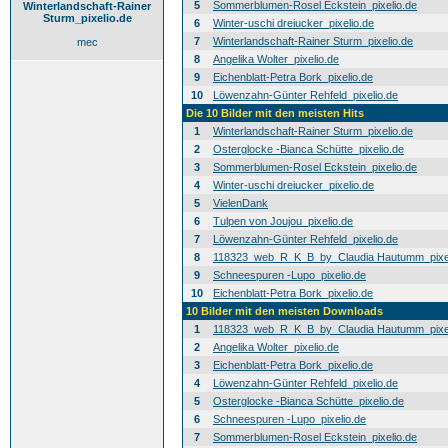
5
Sommerblumen-Rosel Eckstein_pixelio.de
Winterlandschaft-Rainer
Sturm_pixelio.de
6
Winter-uschi dreiucker_pixelio.de
7
Winterlandschaft-Rainer Sturm_pixelio.de
mec
8
Angelika Wolter_pixelio.de
9
Eichenblatt-Petra Bork_pixelio.de
10
Löwenzahn-Günter Rehfeld_pixelio.de
Die 10 Bilder mit den meisten Hits
1
Winterlandschaft-Rainer Sturm_pixelio.de
2
Osterglocke -Bianca Schütte_pixelio.de
3
Sommerblumen-Rosel Eckstein_pixelio.de
4
Winter-uschi dreiucker_pixelio.de
5
VielenDank
6
Tulpen von Joujou_pixelio.de
7
Löwenzahn-Günter Rehfeld_pixelio.de
8
118323_web_R_K_B_by_Claudia Hautumm_pixel
9
Schneespuren -Lupo_pixelio.de
10
Eichenblatt-Petra Bork_pixelio.de
10 Bilder mit den meisten Downloads
1
118323_web_R_K_B_by_Claudia Hautumm_pixel
2
Angelika Wolter_pixelio.de
3
Eichenblatt-Petra Bork_pixelio.de
4
Löwenzahn-Günter Rehfeld_pixelio.de
5
Osterglocke -Bianca Schütte_pixelio.de
6
Schneespuren -Lupo_pixelio.de
7
Sommerblumen-Rosel Eckstein_pixelio.de