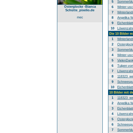
5
Sommerblu
Osterglocke -Bianca
6
Winter-usc
Schütte_pixelio.de
7
Winterland
mec
8
Angelika W
9
Eichenblat
10
Löwenzahn-
Die 10 Bilder m
1
Winterland
2
Osterglock
3
Sommerblu
4
Winter-usc
5
VielenDan
6
Tulpen von
7
Löwenzahn-
8
118323_we
9
Schneespur
10
Eichenblat
10 Bilder mit 
1
118323_we
2
Angelika W
3
Eichenblat
4
Löwenzahn-
5
Osterglock
6
Schneespur
7
Sommerblu