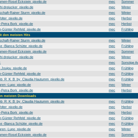
men-Rosel Eckstein_pixelio.de
mec
Sommer
hi dreiucker_pixelio.de
mec
Winter
schaft-Rainer Sturm_pixelio.de
mec
Winter
olter_pixelio.de
mec
Herbst
t-Petra Bork_pixelio.de
mec
Herbst
Günter Rehfeld_pixelio.de
mec
Frühling
it den meisten Hits
schaft-Rainer Sturm_pixelio.de
mec
Winter
e -Bianca Schütte_pixelio.de
mec
Frühling
men-Rosel Eckstein_pixelio.de
mec
Sommer
hi dreiucker_pixelio.de
mec
Winter
k
mec
Sonstige A
 Joujou_pixelio.de
mec
Frühling
Günter Rehfeld_pixelio.de
mec
Frühling
b_R_K_B_by_Claudia Hautumm_pixelio.de
mec
Frühling
en -Lupo_pixelio.de
mec
Winter
t-Petra Bork_pixelio.de
mec
Herbst
den meisten Downloads
b_R_K_B_by_Claudia Hautumm_pixelio.de
mec
Frühling
olter_pixelio.de
mec
Herbst
t-Petra Bork_pixelio.de
mec
Herbst
Günter Rehfeld_pixelio.de
mec
Frühling
e -Bianca Schütte_pixelio.de
mec
Frühling
en -Lupo_pixelio.de
mec
Winter
men-Rosel Eckstein_pixelio.de
mec
Sommer