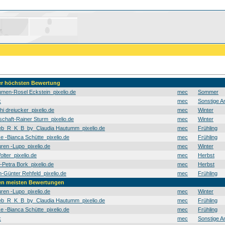
der höchsten Bewertung
men-Rosel Eckstein_pixelio.de
mec
Sommer
k
mec
Sonstige A
hi dreiucker_pixelio.de
mec
Winter
schaft-Rainer Sturm_pixelio.de
mec
Winter
b_R_K_B_by_Claudia Hautumm_pixelio.de
mec
Frühling
e -Bianca Schütte_pixelio.de
mec
Frühling
en -Lupo_pixelio.de
mec
Winter
olter_pixelio.de
mec
Herbst
t-Petra Bork_pixelio.de
mec
Herbst
Günter Rehfeld_pixelio.de
mec
Frühling
den meisten Bewertungen
en -Lupo_pixelio.de
mec
Winter
b_R_K_B_by_Claudia Hautumm_pixelio.de
mec
Frühling
e -Bianca Schütte_pixelio.de
mec
Frühling
k
mec
Sonstige A