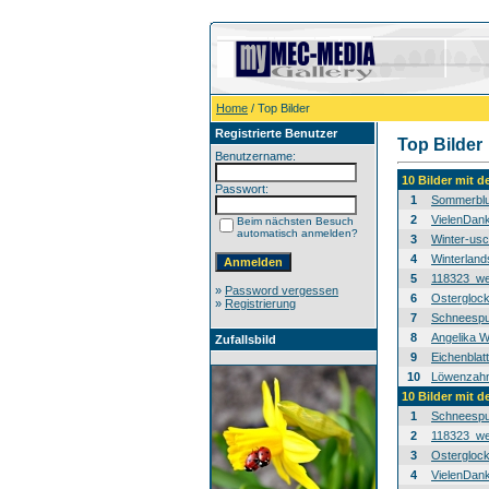
Home
/ Top Bilder
Registrierte Benutzer
Top Bilder
Benutzername:
10 Bilder mit 
Passwort:
1
Sommerblu
2
VielenDan
Beim nächsten Besuch
automatisch anmelden?
3
Winter-usc
4
Winterland
5
118323_we
»
Password vergessen
6
Osterglock
»
Registrierung
7
Schneespur
8
Angelika W
Zufallsbild
9
Eichenblat
10
Löwenzahn-
10 Bilder mit 
1
Schneespur
2
118323_we
3
Osterglock
4
VielenDan