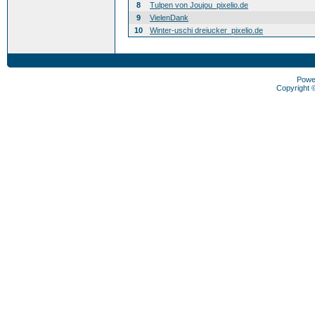
8
Tulpen von Joujou_pixelio.de
9
VielenDank
10
Winter-uschi dreiucker_pixelio.de
Powe
Copyright