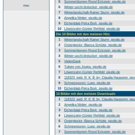
5
Sommerblumen-Rosel Eckstein_pixelio.de
mec
6
Winter-uschi dreiucker_pixelio.de
7
Winterlandschaft-Rainer Sturm_pixelio.de
8
Angelika Wolter_pixelio.de
9
Eichenblatt-Petra Bork_pixelio.de
10
Löwenzahn-Günter Rehfeld_pixelio.de
Die 10 Bilder mit den meisten Hits
1
Winterlandschaft-Rainer Sturm_pixelio.de
2
Osterglocke -Bianca Schütte_pixelio.de
3
Sommerblumen-Rosel Eckstein_pixelio.de
4
Winter-uschi dreiucker_pixelio.de
5
VielenDank
6
Tulpen von Joujou_pixelio.de
7
Löwenzahn-Günter Rehfeld_pixelio.de
8
118323_web_R_K_B_by_Claudia Hautumm_pixel
9
Schneespuren -Lupo_pixelio.de
10
Eichenblatt-Petra Bork_pixelio.de
10 Bilder mit den meisten Downloads
1
118323_web_R_K_B_by_Claudia Hautumm_pixel
2
Angelika Wolter_pixelio.de
3
Eichenblatt-Petra Bork_pixelio.de
4
Löwenzahn-Günter Rehfeld_pixelio.de
5
Osterglocke -Bianca Schütte_pixelio.de
6
Schneespuren -Lupo_pixelio.de
7
Sommerblumen-Rosel Eckstein_pixelio.de