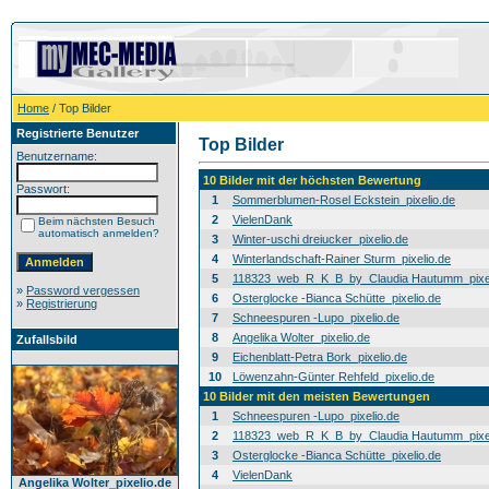
Home
/ Top Bilder
Registrierte Benutzer
Top Bilder
Benutzername:
10 Bilder mit der höchsten Bewertung
Passwort:
1
Sommerblumen-Rosel Eckstein_pixelio.de
2
VielenDank
Beim nächsten Besuch
automatisch anmelden?
3
Winter-uschi dreiucker_pixelio.de
4
Winterlandschaft-Rainer Sturm_pixelio.de
5
118323_web_R_K_B_by_Claudia Hautumm_pixel
»
Password vergessen
6
Osterglocke -Bianca Schütte_pixelio.de
»
Registrierung
7
Schneespuren -Lupo_pixelio.de
8
Angelika Wolter_pixelio.de
Zufallsbild
9
Eichenblatt-Petra Bork_pixelio.de
10
Löwenzahn-Günter Rehfeld_pixelio.de
10 Bilder mit den meisten Bewertungen
1
Schneespuren -Lupo_pixelio.de
2
118323_web_R_K_B_by_Claudia Hautumm_pixel
3
Osterglocke -Bianca Schütte_pixelio.de
4
VielenDank
Angelika Wolter_pixelio.de