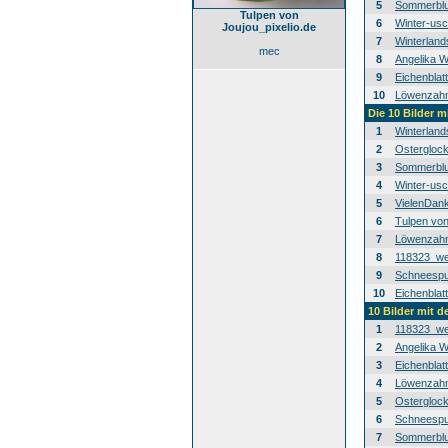
5
Sommerblu
Tulpen von
6
Winter-usc
Joujou_pixelio.de
7
Winterland
mec
8
Angelika W
9
Eichenblat
10
Löwenzahn-
Die 10 Bilder m
1
Winterland
2
Osterglock
3
Sommerblu
4
Winter-usc
5
VielenDan
6
Tulpen von
7
Löwenzahn-
8
118323_we
9
Schneespur
10
Eichenblat
10 Bilder mit 
1
118323_we
2
Angelika W
3
Eichenblat
4
Löwenzahn-
5
Osterglock
6
Schneespur
7
Sommerblu