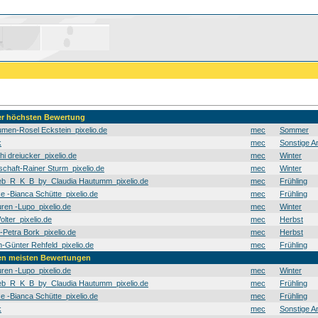
der höchsten Bewertung
men-Rosel Eckstein_pixelio.de
mec
Sommer
k
mec
Sonstige A
hi dreiucker_pixelio.de
mec
Winter
schaft-Rainer Sturm_pixelio.de
mec
Winter
b_R_K_B_by_Claudia Hautumm_pixelio.de
mec
Frühling
e -Bianca Schütte_pixelio.de
mec
Frühling
en -Lupo_pixelio.de
mec
Winter
olter_pixelio.de
mec
Herbst
t-Petra Bork_pixelio.de
mec
Herbst
Günter Rehfeld_pixelio.de
mec
Frühling
den meisten Bewertungen
en -Lupo_pixelio.de
mec
Winter
b_R_K_B_by_Claudia Hautumm_pixelio.de
mec
Frühling
e -Bianca Schütte_pixelio.de
mec
Frühling
k
mec
Sonstige A