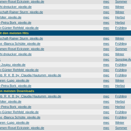
men-Rosel Eckstein_pixelio.de
mec
Sommer
hi dreiucker_pixelio.de
mec
Winter
schaft-Rainer Sturm_pixelio.de
mec
Winter
olter_pixelio.de
mec
Herbst
t-Petra Bork_pixelio.de
mec
Herbst
Günter Rehfeld_pixelio.de
mec
Frühling
it den meisten Hits
schaft-Rainer Sturm_pixelio.de
mec
Winter
e -Bianca Schütte_pixelio.de
mec
Frühling
men-Rosel Eckstein_pixelio.de
mec
Sommer
hi dreiucker_pixelio.de
mec
Winter
k
mec
Sonstige A
 Joujou_pixelio.de
mec
Frühling
Günter Rehfeld_pixelio.de
mec
Frühling
b_R_K_B_by_Claudia Hautumm_pixelio.de
mec
Frühling
en -Lupo_pixelio.de
mec
Winter
t-Petra Bork_pixelio.de
mec
Herbst
den meisten Downloads
b_R_K_B_by_Claudia Hautumm_pixelio.de
mec
Frühling
olter_pixelio.de
mec
Herbst
t-Petra Bork_pixelio.de
mec
Herbst
Günter Rehfeld_pixelio.de
mec
Frühling
e -Bianca Schütte_pixelio.de
mec
Frühling
en -Lupo_pixelio.de
mec
Winter
men-Rosel Eckstein_pixelio.de
mec
Sommer