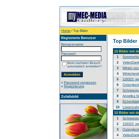
Home
/ Top Bilder
Registrierte Benutzer
Top Bilder
Benutzername:
10 Bilder mit 
Passwort:
1
Sommerblu
2
VielenDan
Beim nächsten Besuch
automatisch anmelden?
3
Winter-usc
4
Winterland
5
118323_we
»
Password vergessen
6
Osterglock
»
Registrierung
7
Schneespur
8
Angelika W
Zufallsbild
9
Eichenblat
10
Löwenzahn-
10 Bilder mit 
1
Schneespur
2
118323_we
3
Osterglock
4
VielenDan