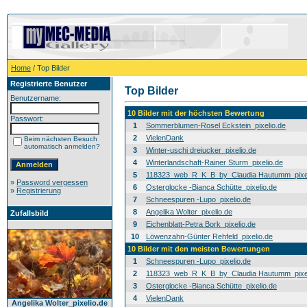
Home
/ Top Bilder
Registrierte Benutzer
Top Bilder
Benutzername:
10 Bilder mit der höchsten Bewertung
Passwort:
1
Sommerblumen-Rosel Eckstein_pixelio.de
2
VielenDank
Beim nächsten Besuch
automatisch anmelden?
3
Winter-uschi dreiucker_pixelio.de
4
Winterlandschaft-Rainer Sturm_pixelio.de
5
118323_web_R_K_B_by_Claudia Hautumm_pixel
»
Password vergessen
6
Osterglocke -Bianca Schütte_pixelio.de
»
Registrierung
7
Schneespuren -Lupo_pixelio.de
8
Angelika Wolter_pixelio.de
Zufallsbild
9
Eichenblatt-Petra Bork_pixelio.de
10
Löwenzahn-Günter Rehfeld_pixelio.de
10 Bilder mit den meisten Bewertungen
1
Schneespuren -Lupo_pixelio.de
2
118323_web_R_K_B_by_Claudia Hautumm_pixel
3
Osterglocke -Bianca Schütte_pixelio.de
4
VielenDank
Angelika Wolter_pixelio.de