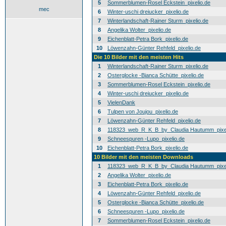
5
Sommerblumen-Rosel Eckstein_pixelio.de
mec
6
Winter-uschi dreiucker_pixelio.de
7
Winterlandschaft-Rainer Sturm_pixelio.de
8
Angelika Wolter_pixelio.de
9
Eichenblatt-Petra Bork_pixelio.de
10
Löwenzahn-Günter Rehfeld_pixelio.de
Die 10 Bilder mit den meisten Hits
1
Winterlandschaft-Rainer Sturm_pixelio.de
2
Osterglocke -Bianca Schütte_pixelio.de
3
Sommerblumen-Rosel Eckstein_pixelio.de
4
Winter-uschi dreiucker_pixelio.de
5
VielenDank
6
Tulpen von Joujou_pixelio.de
7
Löwenzahn-Günter Rehfeld_pixelio.de
8
118323_web_R_K_B_by_Claudia Hautumm_pixel
9
Schneespuren -Lupo_pixelio.de
10
Eichenblatt-Petra Bork_pixelio.de
10 Bilder mit den meisten Downloads
1
118323_web_R_K_B_by_Claudia Hautumm_pixel
2
Angelika Wolter_pixelio.de
3
Eichenblatt-Petra Bork_pixelio.de
4
Löwenzahn-Günter Rehfeld_pixelio.de
5
Osterglocke -Bianca Schütte_pixelio.de
6
Schneespuren -Lupo_pixelio.de
7
Sommerblumen-Rosel Eckstein_pixelio.de