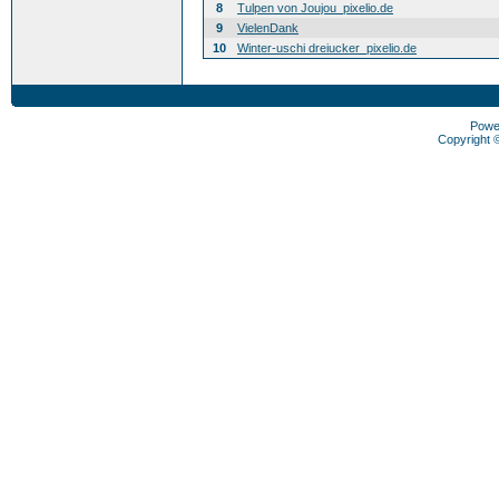
8
Tulpen von Joujou_pixelio.de
9
VielenDank
10
Winter-uschi dreiucker_pixelio.de
Powe
Copyright