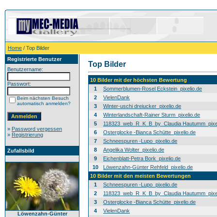
Home
/ Top Bilder
Registrierte Benutzer
Top Bilder
Benutzername:
10 Bilder mit der höchsten Bewertung
Passwort:
1
Sommerblumen-Rosel Eckstein_pixelio.de
2
VielenDank
Beim nächsten Besuch
automatisch anmelden?
3
Winter-uschi dreiucker_pixelio.de
4
Winterlandschaft-Rainer Sturm_pixelio.de
5
118323_web_R_K_B_by_Claudia Hautumm_pixel
»
Password vergessen
6
Osterglocke -Bianca Schütte_pixelio.de
»
Registrierung
7
Schneespuren -Lupo_pixelio.de
8
Angelika Wolter_pixelio.de
Zufallsbild
9
Eichenblatt-Petra Bork_pixelio.de
10
Löwenzahn-Günter Rehfeld_pixelio.de
10 Bilder mit den meisten Bewertungen
1
Schneespuren -Lupo_pixelio.de
2
118323_web_R_K_B_by_Claudia Hautumm_pixel
3
Osterglocke -Bianca Schütte_pixelio.de
4
VielenDank
Löwenzahn-Günter