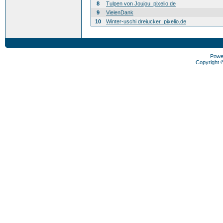
8
Tulpen von Joujou_pixelio.de
9
VielenDank
10
Winter-uschi dreiucker_pixelio.de
Powe
Copyright