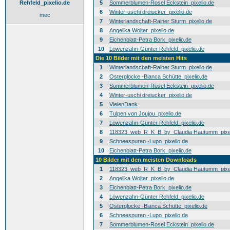
Rehfeld_pixelio.de
5
Sommerblumen-Rosel Eckstein_pixelio.de
6
Winter-uschi dreiucker_pixelio.de
mec
7
Winterlandschaft-Rainer Sturm_pixelio.de
8
Angelika Wolter_pixelio.de
9
Eichenblatt-Petra Bork_pixelio.de
10
Löwenzahn-Günter Rehfeld_pixelio.de
Die 10 Bilder mit den meisten Hits
1
Winterlandschaft-Rainer Sturm_pixelio.de
2
Osterglocke -Bianca Schütte_pixelio.de
3
Sommerblumen-Rosel Eckstein_pixelio.de
4
Winter-uschi dreiucker_pixelio.de
5
VielenDank
6
Tulpen von Joujou_pixelio.de
7
Löwenzahn-Günter Rehfeld_pixelio.de
8
118323_web_R_K_B_by_Claudia Hautumm_pixel
9
Schneespuren -Lupo_pixelio.de
10
Eichenblatt-Petra Bork_pixelio.de
10 Bilder mit den meisten Downloads
1
118323_web_R_K_B_by_Claudia Hautumm_pixel
2
Angelika Wolter_pixelio.de
3
Eichenblatt-Petra Bork_pixelio.de
4
Löwenzahn-Günter Rehfeld_pixelio.de
5
Osterglocke -Bianca Schütte_pixelio.de
6
Schneespuren -Lupo_pixelio.de
7
Sommerblumen-Rosel Eckstein_pixelio.de