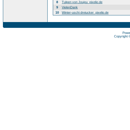
8
Tulpen von Joujou_pixelio.de
9
VielenDank
10
Winter-uschi dreiucker_pixelio.de
Powe
Copyright