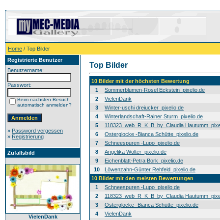
Home
/ Top Bilder
Registrierte Benutzer
Top Bilder
Benutzername:
10 Bilder mit der höchsten Bewertung
Passwort:
1
Sommerblumen-Rosel Eckstein_pixelio.de
2
VielenDank
Beim nächsten Besuch
automatisch anmelden?
3
Winter-uschi dreiucker_pixelio.de
4
Winterlandschaft-Rainer Sturm_pixelio.de
5
118323_web_R_K_B_by_Claudia Hautumm_pixel
»
Password vergessen
6
Osterglocke -Bianca Schütte_pixelio.de
»
Registrierung
7
Schneespuren -Lupo_pixelio.de
8
Angelika Wolter_pixelio.de
Zufallsbild
9
Eichenblatt-Petra Bork_pixelio.de
10
Löwenzahn-Günter Rehfeld_pixelio.de
10 Bilder mit den meisten Bewertungen
1
Schneespuren -Lupo_pixelio.de
2
118323_web_R_K_B_by_Claudia Hautumm_pixel
3
Osterglocke -Bianca Schütte_pixelio.de
4
VielenDank
VielenDank