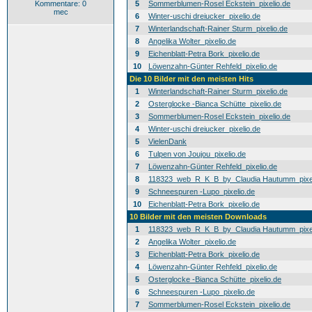
Kommentare: 0
5
Sommerblumen-Rosel Eckstein_pixelio.de
mec
6
Winter-uschi dreiucker_pixelio.de
7
Winterlandschaft-Rainer Sturm_pixelio.de
8
Angelika Wolter_pixelio.de
9
Eichenblatt-Petra Bork_pixelio.de
10
Löwenzahn-Günter Rehfeld_pixelio.de
Die 10 Bilder mit den meisten Hits
1
Winterlandschaft-Rainer Sturm_pixelio.de
2
Osterglocke -Bianca Schütte_pixelio.de
3
Sommerblumen-Rosel Eckstein_pixelio.de
4
Winter-uschi dreiucker_pixelio.de
5
VielenDank
6
Tulpen von Joujou_pixelio.de
7
Löwenzahn-Günter Rehfeld_pixelio.de
8
118323_web_R_K_B_by_Claudia Hautumm_pixel
9
Schneespuren -Lupo_pixelio.de
10
Eichenblatt-Petra Bork_pixelio.de
10 Bilder mit den meisten Downloads
1
118323_web_R_K_B_by_Claudia Hautumm_pixel
2
Angelika Wolter_pixelio.de
3
Eichenblatt-Petra Bork_pixelio.de
4
Löwenzahn-Günter Rehfeld_pixelio.de
5
Osterglocke -Bianca Schütte_pixelio.de
6
Schneespuren -Lupo_pixelio.de
7
Sommerblumen-Rosel Eckstein_pixelio.de