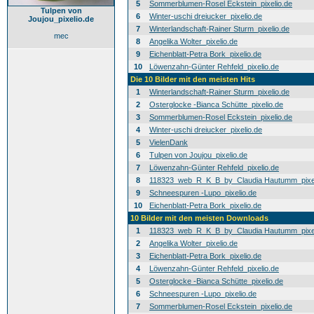
5
Sommerblumen-Rosel Eckstein_pixelio.de
Tulpen von
6
Winter-uschi dreiucker_pixelio.de
Joujou_pixelio.de
7
Winterlandschaft-Rainer Sturm_pixelio.de
mec
8
Angelika Wolter_pixelio.de
9
Eichenblatt-Petra Bork_pixelio.de
10
Löwenzahn-Günter Rehfeld_pixelio.de
Die 10 Bilder mit den meisten Hits
1
Winterlandschaft-Rainer Sturm_pixelio.de
2
Osterglocke -Bianca Schütte_pixelio.de
3
Sommerblumen-Rosel Eckstein_pixelio.de
4
Winter-uschi dreiucker_pixelio.de
5
VielenDank
6
Tulpen von Joujou_pixelio.de
7
Löwenzahn-Günter Rehfeld_pixelio.de
8
118323_web_R_K_B_by_Claudia Hautumm_pixel
9
Schneespuren -Lupo_pixelio.de
10
Eichenblatt-Petra Bork_pixelio.de
10 Bilder mit den meisten Downloads
1
118323_web_R_K_B_by_Claudia Hautumm_pixel
2
Angelika Wolter_pixelio.de
3
Eichenblatt-Petra Bork_pixelio.de
4
Löwenzahn-Günter Rehfeld_pixelio.de
5
Osterglocke -Bianca Schütte_pixelio.de
6
Schneespuren -Lupo_pixelio.de
7
Sommerblumen-Rosel Eckstein_pixelio.de