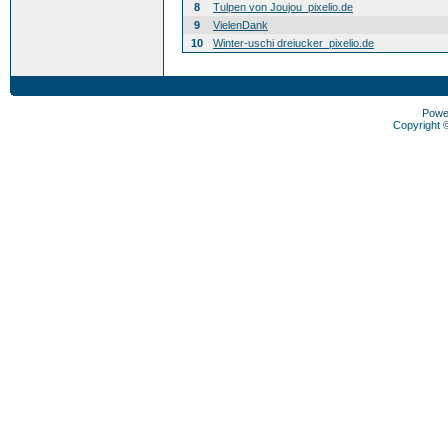
8
Tulpen von Joujou_pixelio.de
9
VielenDank
10
Winter-uschi dreiucker_pixelio.de
Powe
Copyright