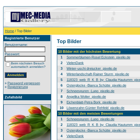
Home
/ Top Bilder
Registrierte Benutzer
Top Bilder
Benutzername:
10 Bilder mit der höchsten Bewertung
Passwort:
1
Sommerblumen-Rosel Eckstein_pixelio.de
2
VielenDank
Beim nächsten Besuch
automatisch anmelden?
3
Winter-uschi dreiucker_pixelio.de
4
Winterlandschaft-Rainer Sturm_pixelio.de
5
118323_web_R_K_B_by_Claudia Hautumm_pixel
»
Password vergessen
6
Osterglocke -Bianca Schütte_pixelio.de
»
Registrierung
7
Schneespuren -Lupo_pixelio.de
8
Angelika Wolter_pixelio.de
Zufallsbild
9
Eichenblatt-Petra Bork_pixelio.de
10
Löwenzahn-Günter Rehfeld_pixelio.de
10 Bilder mit den meisten Bewertungen
1
Schneespuren -Lupo_pixelio.de
2
118323_web_R_K_B_by_Claudia Hautumm_pixel
3
Osterglocke -Bianca Schütte_pixelio.de
4
VielenDank