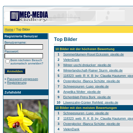
Home
/ Top Bilder
Registrierte Benutzer
Top Bilder
Benutzername:
10 Bilder mit der höchsten Bewertung
Passwort:
1
Sommerblumen-Rosel Eckstein_pixelio.de
2
VielenDank
Beim nächsten Besuch
automatisch anmelden?
3
Winter-uschi dreiucker_pixelio.de
4
Winterlandschaft-Rainer Sturm_pixelio.de
5
118323_web_R_K_B_by_Claudia Hautumm_pixel
»
Password vergessen
6
Osterglocke -Bianca Schütte_pixelio.de
»
Registrierung
7
Schneespuren -Lupo_pixelio.de
8
Angelika Wolter_pixelio.de
Zufallsbild
9
Eichenblatt-Petra Bork_pixelio.de
10
Löwenzahn-Günter Rehfeld_pixelio.de
10 Bilder mit den meisten Bewertungen
1
Schneespuren -Lupo_pixelio.de
2
118323_web_R_K_B_by_Claudia Hautumm_pixel
3
Osterglocke -Bianca Schütte_pixelio.de
4
VielenDank