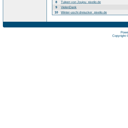
8
Tulpen von Joujou_pixelio.de
9
VielenDank
10
Winter-uschi dreiucker_pixelio.de
Powe
Copyright