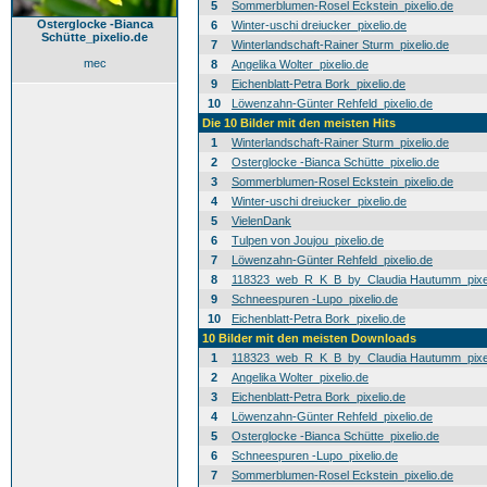
5
Sommerblumen-Rosel Eckstein_pixelio.de
Osterglocke -Bianca
6
Winter-uschi dreiucker_pixelio.de
Schütte_pixelio.de
7
Winterlandschaft-Rainer Sturm_pixelio.de
mec
8
Angelika Wolter_pixelio.de
9
Eichenblatt-Petra Bork_pixelio.de
10
Löwenzahn-Günter Rehfeld_pixelio.de
Die 10 Bilder mit den meisten Hits
1
Winterlandschaft-Rainer Sturm_pixelio.de
2
Osterglocke -Bianca Schütte_pixelio.de
3
Sommerblumen-Rosel Eckstein_pixelio.de
4
Winter-uschi dreiucker_pixelio.de
5
VielenDank
6
Tulpen von Joujou_pixelio.de
7
Löwenzahn-Günter Rehfeld_pixelio.de
8
118323_web_R_K_B_by_Claudia Hautumm_pixel
9
Schneespuren -Lupo_pixelio.de
10
Eichenblatt-Petra Bork_pixelio.de
10 Bilder mit den meisten Downloads
1
118323_web_R_K_B_by_Claudia Hautumm_pixel
2
Angelika Wolter_pixelio.de
3
Eichenblatt-Petra Bork_pixelio.de
4
Löwenzahn-Günter Rehfeld_pixelio.de
5
Osterglocke -Bianca Schütte_pixelio.de
6
Schneespuren -Lupo_pixelio.de
7
Sommerblumen-Rosel Eckstein_pixelio.de