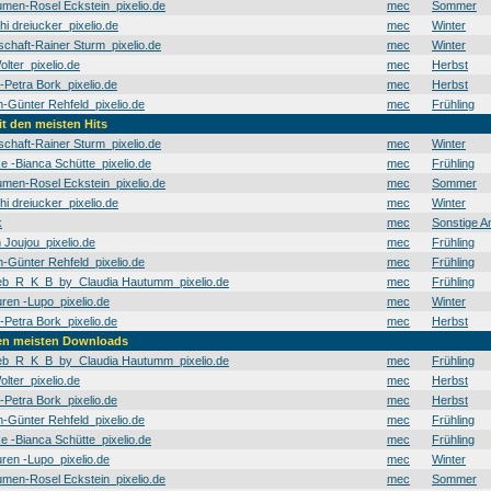
men-Rosel Eckstein_pixelio.de
mec
Sommer
hi dreiucker_pixelio.de
mec
Winter
schaft-Rainer Sturm_pixelio.de
mec
Winter
olter_pixelio.de
mec
Herbst
t-Petra Bork_pixelio.de
mec
Herbst
Günter Rehfeld_pixelio.de
mec
Frühling
it den meisten Hits
schaft-Rainer Sturm_pixelio.de
mec
Winter
e -Bianca Schütte_pixelio.de
mec
Frühling
men-Rosel Eckstein_pixelio.de
mec
Sommer
hi dreiucker_pixelio.de
mec
Winter
k
mec
Sonstige A
 Joujou_pixelio.de
mec
Frühling
Günter Rehfeld_pixelio.de
mec
Frühling
b_R_K_B_by_Claudia Hautumm_pixelio.de
mec
Frühling
en -Lupo_pixelio.de
mec
Winter
t-Petra Bork_pixelio.de
mec
Herbst
den meisten Downloads
b_R_K_B_by_Claudia Hautumm_pixelio.de
mec
Frühling
olter_pixelio.de
mec
Herbst
t-Petra Bork_pixelio.de
mec
Herbst
Günter Rehfeld_pixelio.de
mec
Frühling
e -Bianca Schütte_pixelio.de
mec
Frühling
en -Lupo_pixelio.de
mec
Winter
men-Rosel Eckstein_pixelio.de
mec
Sommer