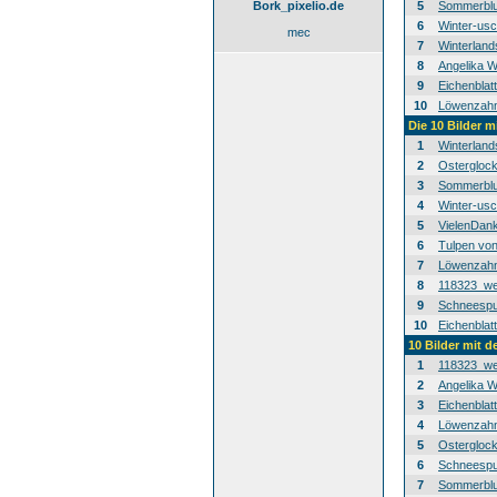
Bork_pixelio.de
5
Sommerblu
6
Winter-usc
mec
7
Winterland
8
Angelika W
9
Eichenblat
10
Löwenzahn-
Die 10 Bilder m
1
Winterland
2
Osterglock
3
Sommerblu
4
Winter-usc
5
VielenDan
6
Tulpen von
7
Löwenzahn-
8
118323_we
9
Schneespur
10
Eichenblat
10 Bilder mit 
1
118323_we
2
Angelika W
3
Eichenblat
4
Löwenzahn-
5
Osterglock
6
Schneespur
7
Sommerblu