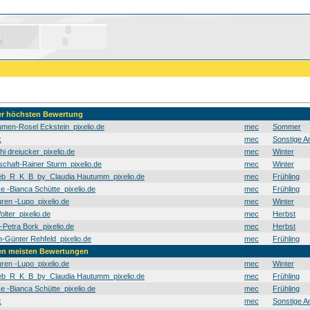
der höchsten Bewertung
men-Rosel Eckstein_pixelio.de
mec
Sommer
k
mec
Sonstige A
hi dreiucker_pixelio.de
mec
Winter
schaft-Rainer Sturm_pixelio.de
mec
Winter
b_R_K_B_by_Claudia Hautumm_pixelio.de
mec
Frühling
e -Bianca Schütte_pixelio.de
mec
Frühling
en -Lupo_pixelio.de
mec
Winter
olter_pixelio.de
mec
Herbst
t-Petra Bork_pixelio.de
mec
Herbst
Günter Rehfeld_pixelio.de
mec
Frühling
den meisten Bewertungen
en -Lupo_pixelio.de
mec
Winter
b_R_K_B_by_Claudia Hautumm_pixelio.de
mec
Frühling
e -Bianca Schütte_pixelio.de
mec
Frühling
k
mec
Sonstige A