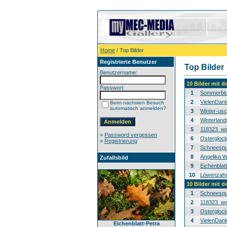
Home
/ Top Bilder
Registrierte Benutzer
Top Bilder
Benutzername:
10 Bilder mit 
Passwort:
1
Sommerblu
2
VielenDan
Beim nächsten Besuch
automatisch anmelden?
3
Winter-usc
4
Winterland
5
118323_we
»
Password vergessen
6
Osterglock
»
Registrierung
7
Schneespur
8
Angelika W
Zufallsbild
9
Eichenblat
10
Löwenzahn-
10 Bilder mit 
1
Schneespur
2
118323_we
3
Osterglock
4
VielenDan
Eichenblatt-Petra