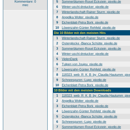
Kommentare: 0
5
Sommerblumen-Rosel Eckstein_pixelio.de
mec
6
Winter-uschi dreiucker_pixelio.de
7
Winterlandschaft-Rainer Sturm_pixelio.de
8
Angelika Wolter_pixelio.de
9
Eichenblatt-Petra Bork_pixelio.de
10
Löwenzahn-Günter Rehfeld_pixelio.de
Die 10 Bilder mit den meisten Hits
1
Winterlandschaft-Rainer Sturm_pixelio.de
2
Osterglocke -Bianca Schütte_pixelio.de
3
Sommerblumen-Rosel Eckstein_pixelio.de
4
Winter-uschi dreiucker_pixelio.de
5
VielenDank
6
Tulpen von Joujou_pixelio.de
7
Löwenzahn-Günter Rehfeld_pixelio.de
8
118323_web_R_K_B_by_Claudia Hautumm_pixel
9
Schneespuren -Lupo_pixelio.de
10
Eichenblatt-Petra Bork_pixelio.de
10 Bilder mit den meisten Downloads
1
118323_web_R_K_B_by_Claudia Hautumm_pixel
2
Angelika Wolter_pixelio.de
3
Eichenblatt-Petra Bork_pixelio.de
4
Löwenzahn-Günter Rehfeld_pixelio.de
5
Osterglocke -Bianca Schütte_pixelio.de
6
Schneespuren -Lupo_pixelio.de
7
Sommerblumen-Rosel Eckstein_pixelio.de