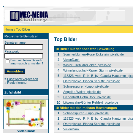
Home
/ Top Bilder
Registrierte Benutzer
Top Bilder
Benutzername:
10 Bilder mit der höchsten Bewertung
Passwort:
1
Sommerblumen-Rosel Eckstein_pixelio.de
2
VielenDank
Beim nächsten Besuch
automatisch anmelden?
3
Winter-uschi dreiucker_pixelio.de
4
Winterlandschaft-Rainer Sturm_pixelio.de
5
118323_web_R_K_B_by_Claudia Hautumm_pixel
»
Password vergessen
6
Osterglocke -Bianca Schütte_pixelio.de
»
Registrierung
7
Schneespuren -Lupo_pixelio.de
8
Angelika Wolter_pixelio.de
Zufallsbild
9
Eichenblatt-Petra Bork_pixelio.de
10
Löwenzahn-Günter Rehfeld_pixelio.de
10 Bilder mit den meisten Bewertungen
1
Schneespuren -Lupo_pixelio.de
2
118323_web_R_K_B_by_Claudia Hautumm_pixel
3
Osterglocke -Bianca Schütte_pixelio.de
4
VielenDank
VielenDank