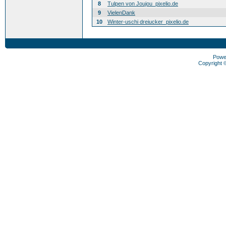
8
Tulpen von Joujou_pixelio.de
9
VielenDank
10
Winter-uschi dreiucker_pixelio.de
Powe
Copyright