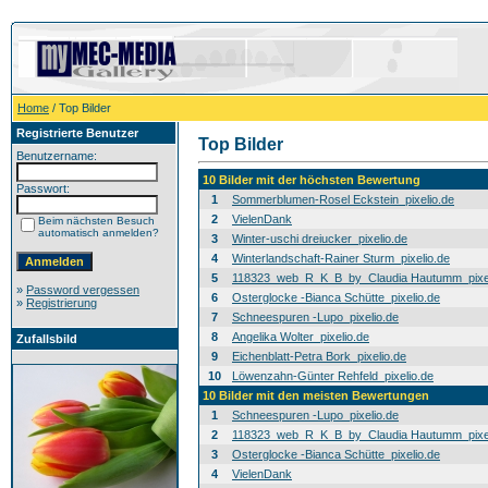
Home
/ Top Bilder
Registrierte Benutzer
Top Bilder
Benutzername:
10 Bilder mit der höchsten Bewertung
Passwort:
1
Sommerblumen-Rosel Eckstein_pixelio.de
2
VielenDank
Beim nächsten Besuch
automatisch anmelden?
3
Winter-uschi dreiucker_pixelio.de
4
Winterlandschaft-Rainer Sturm_pixelio.de
5
118323_web_R_K_B_by_Claudia Hautumm_pixel
»
Password vergessen
6
Osterglocke -Bianca Schütte_pixelio.de
»
Registrierung
7
Schneespuren -Lupo_pixelio.de
8
Angelika Wolter_pixelio.de
Zufallsbild
9
Eichenblatt-Petra Bork_pixelio.de
10
Löwenzahn-Günter Rehfeld_pixelio.de
10 Bilder mit den meisten Bewertungen
1
Schneespuren -Lupo_pixelio.de
2
118323_web_R_K_B_by_Claudia Hautumm_pixel
3
Osterglocke -Bianca Schütte_pixelio.de
4
VielenDank