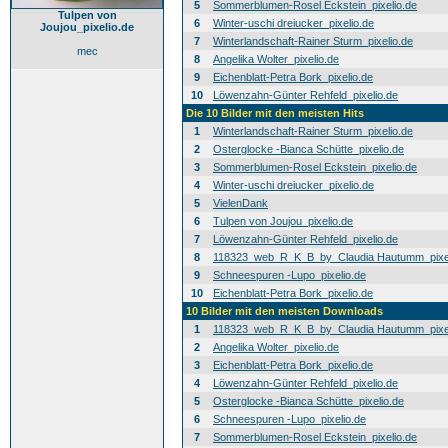
5
Sommerblumen-Rosel Eckstein_pixelio.de
Tulpen von
6
Winter-uschi dreiucker_pixelio.de
Joujou_pixelio.de
7
Winterlandschaft-Rainer Sturm_pixelio.de
mec
8
Angelika Wolter_pixelio.de
9
Eichenblatt-Petra Bork_pixelio.de
10
Löwenzahn-Günter Rehfeld_pixelio.de
Die 10 Bilder mit den meisten Hits
1
Winterlandschaft-Rainer Sturm_pixelio.de
2
Osterglocke -Bianca Schütte_pixelio.de
3
Sommerblumen-Rosel Eckstein_pixelio.de
4
Winter-uschi dreiucker_pixelio.de
5
VielenDank
6
Tulpen von Joujou_pixelio.de
7
Löwenzahn-Günter Rehfeld_pixelio.de
8
118323_web_R_K_B_by_Claudia Hautumm_pixel
9
Schneespuren -Lupo_pixelio.de
10
Eichenblatt-Petra Bork_pixelio.de
10 Bilder mit den meisten Downloads
1
118323_web_R_K_B_by_Claudia Hautumm_pixel
2
Angelika Wolter_pixelio.de
3
Eichenblatt-Petra Bork_pixelio.de
4
Löwenzahn-Günter Rehfeld_pixelio.de
5
Osterglocke -Bianca Schütte_pixelio.de
6
Schneespuren -Lupo_pixelio.de
7
Sommerblumen-Rosel Eckstein_pixelio.de