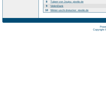
8
Tulpen von Joujou_pixelio.de
9
VielenDank
10
Winter-uschi dreiucker_pixelio.de
Powe
Copyright