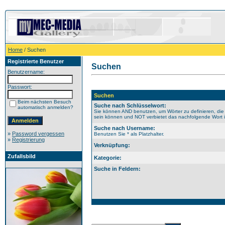
Home
/ Suchen
Registrierte Benutzer
Suchen
Benutzername:
Passwort:
Suchen
Beim nächsten Besuch
Suche nach Schlüsselwort:
automatisch anmelden?
Sie können AND benutzen, um Wörter zu definieren, die
sein können und NOT verbietet das nachfolgende Wort im
Suche nach Username:
»
Password vergessen
Benutzen Sie * als Platzhalter.
»
Registrierung
Verknüpfung:
Zufallsbild
Kategorie:
Suche in Feldern: