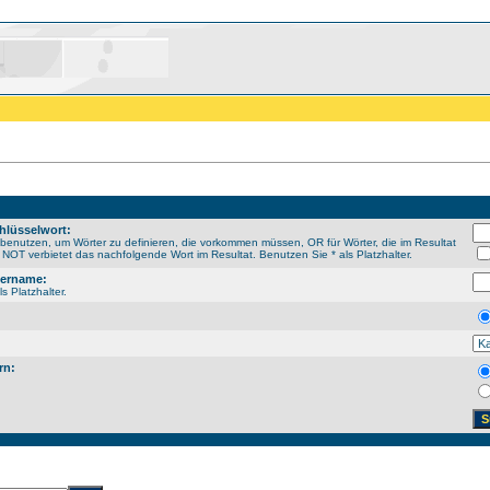
hlüsselwort:
enutzen, um Wörter zu definieren, die vorkommen müssen, OR für Wörter, die im Resultat
NOT verbietet das nachfolgende Wort im Resultat. Benutzen Sie * als Platzhalter.
sername:
s Platzhalter.
rn: