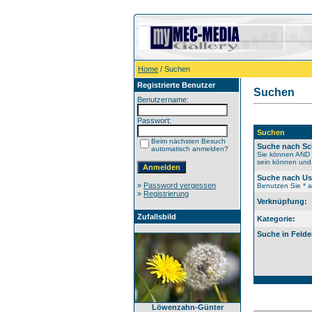
Home
/ Suchen
Registrierte Benutzer
Suchen
Benutzername:
Passwort:
Suchen
Beim nächsten Besuch
Suche nach Sc
automatisch anmelden?
Sie können AND b
sein können und 
Suche nach U
»
Password vergessen
Benutzen Sie * al
»
Registrierung
Verknüpfung:
Zufallsbild
Kategorie:
Suche in Felde
Löwenzahn-Günter