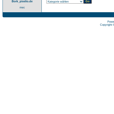
Bork_pixelio.de
mec
Powe
Copyright