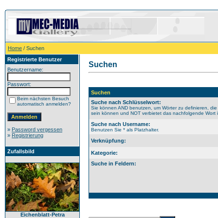
Home
/ Suchen
Registrierte Benutzer
Suchen
Benutzername:
Passwort:
Suchen
Beim nächsten Besuch
Suche nach Schlüsselwort:
automatisch anmelden?
Sie können AND benutzen, um Wörter zu definieren, die
sein können und NOT verbietet das nachfolgende Wort im
Suche nach Username:
»
Password vergessen
Benutzen Sie * als Platzhalter.
»
Registrierung
Verknüpfung:
Zufallsbild
Kategorie:
Suche in Feldern:
Eichenblatt-Petra