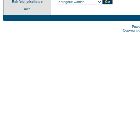
Rehfeld_pixelio.de
mec
Powe
Copyright