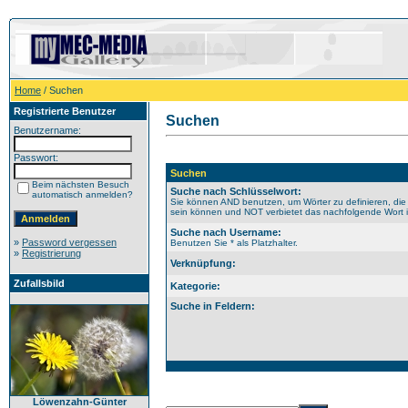
Home
/ Suchen
Registrierte Benutzer
Suchen
Benutzername:
Passwort:
Suchen
Beim nächsten Besuch
Suche nach Schlüsselwort:
automatisch anmelden?
Sie können AND benutzen, um Wörter zu definieren, die
sein können und NOT verbietet das nachfolgende Wort im
Suche nach Username:
»
Password vergessen
Benutzen Sie * als Platzhalter.
»
Registrierung
Verknüpfung:
Zufallsbild
Kategorie:
Suche in Feldern:
Löwenzahn-Günter