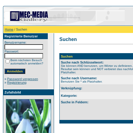
Home
/ Suchen
Registrierte Benutzer
Suchen
Benutzername:
Passwort:
Suchen
Beim nächsten Besuch
Suche nach Schlüsselwort:
automatisch anmelden?
Sie können AND benutzen, um Wörter zu definieren,
Resultat sein können und NOT verbietet das nachfol
Platzhalter.
Suche nach Username:
»
Password vergessen
Benutzen Sie * als Platzhalter.
»
Registrierung
Verknüpfung:
Zufallsbild
Kategorie:
Suche in Feldern: