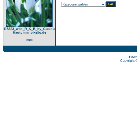
118323_web_R_K_B_by_Claudia
Hautumm_pixelio.de
mec
Powe
Copyright