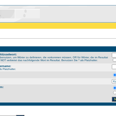
hlüsselwort:
enutzen, um Wörter zu definieren, die vorkommen müssen, OR für Wörter, die im Resultat
NOT verbietet das nachfolgende Wort im Resultat. Benutzen Sie * als Platzhalter.
sername:
s Platzhalter.
rn: