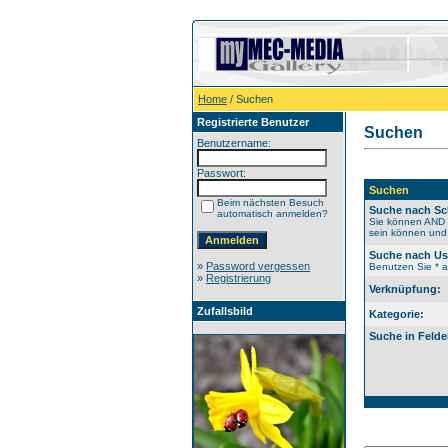
Home
/ Suchen
Registrierte Benutzer
Suchen
Benutzername:
Passwort:
Suchen
Beim nächsten Besuch
Suche nach Sc
automatisch anmelden?
Sie können AND b
sein können und 
Suche nach U
»
Password vergessen
Benutzen Sie * al
»
Registrierung
Verknüpfung:
Zufallsbild
Kategorie:
Suche in Felde