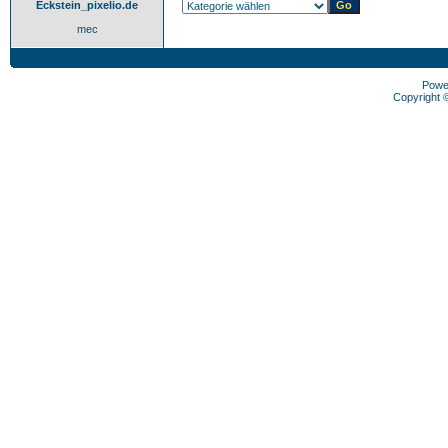
Eckstein_pixelio.de
mec
Powe
Copyright