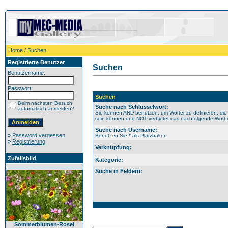
Home
/ Suchen
Registrierte Benutzer
Suchen
Benutzername:
Passwort:
Suchen
Beim nächsten Besuch
Suche nach Schlüsselwort:
automatisch anmelden?
Sie können AND benutzen, um Wörter zu definieren, die
sein können und NOT verbietet das nachfolgende Wort im
Suche nach Username:
»
Password vergessen
Benutzen Sie * als Platzhalter.
»
Registrierung
Verknüpfung:
Zufallsbild
Kategorie:
Suche in Feldern:
Sommerblumen-Rosel