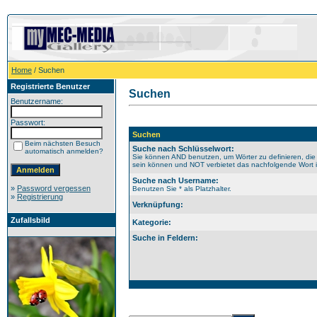
Home
/ Suchen
Registrierte Benutzer
Suchen
Benutzername:
Passwort:
Suchen
Beim nächsten Besuch
Suche nach Schlüsselwort:
automatisch anmelden?
Sie können AND benutzen, um Wörter zu definieren, die
sein können und NOT verbietet das nachfolgende Wort im
Suche nach Username:
»
Password vergessen
Benutzen Sie * als Platzhalter.
»
Registrierung
Verknüpfung:
Zufallsbild
Kategorie:
Suche in Feldern: