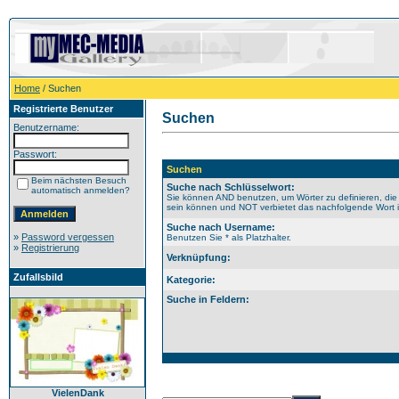
Home
/ Suchen
Registrierte Benutzer
Suchen
Benutzername:
Passwort:
Suchen
Beim nächsten Besuch
Suche nach Schlüsselwort:
automatisch anmelden?
Sie können AND benutzen, um Wörter zu definieren, die
sein können und NOT verbietet das nachfolgende Wort im
Suche nach Username:
»
Password vergessen
Benutzen Sie * als Platzhalter.
»
Registrierung
Verknüpfung:
Zufallsbild
Kategorie:
Suche in Feldern:
VielenDank