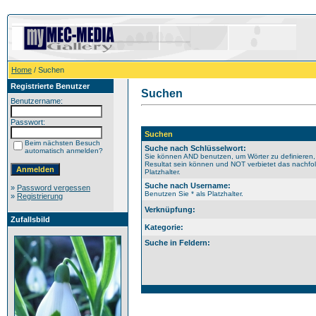
Home
/ Suchen
Registrierte Benutzer
Suchen
Benutzername:
Passwort:
Suchen
Beim nächsten Besuch
Suche nach Schlüsselwort:
automatisch anmelden?
Sie können AND benutzen, um Wörter zu definieren,
Resultat sein können und NOT verbietet das nachfol
Platzhalter.
Suche nach Username:
»
Password vergessen
Benutzen Sie * als Platzhalter.
»
Registrierung
Verknüpfung:
Zufallsbild
Kategorie:
Suche in Feldern: