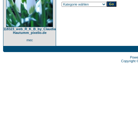
118323_web_R_K_B_by_Claudia
Hautumm_pixelio.de
mec
Powe
Copyright