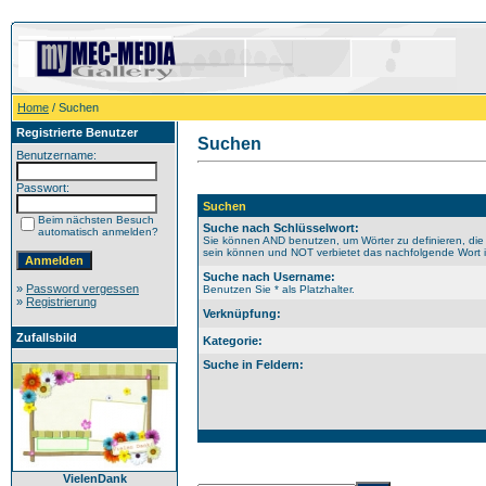
Home
/ Suchen
Registrierte Benutzer
Suchen
Benutzername:
Passwort:
Suchen
Beim nächsten Besuch
Suche nach Schlüsselwort:
automatisch anmelden?
Sie können AND benutzen, um Wörter zu definieren, die
sein können und NOT verbietet das nachfolgende Wort im
Suche nach Username:
»
Password vergessen
Benutzen Sie * als Platzhalter.
»
Registrierung
Verknüpfung:
Zufallsbild
Kategorie:
Suche in Feldern:
VielenDank