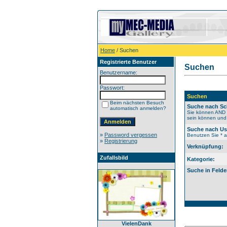
Home
/ Suchen
Registrierte Benutzer
Suchen
Benutzername:
Passwort:
Suchen
Beim nächsten Besuch
Suche nach Sc
automatisch anmelden?
Sie können AND b
sein können und 
Suche nach U
»
Password vergessen
Benutzen Sie * al
»
Registrierung
Verknüpfung:
Zufallsbild
Kategorie:
Suche in Felde
VielenDank