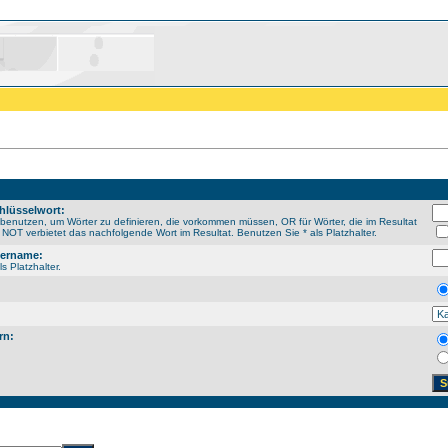
hlüsselwort:
enutzen, um Wörter zu definieren, die vorkommen müssen, OR für Wörter, die im Resultat
NOT verbietet das nachfolgende Wort im Resultat. Benutzen Sie * als Platzhalter.
sername:
s Platzhalter.
rn: