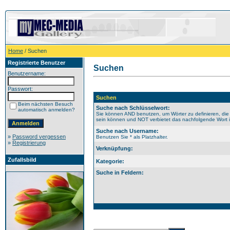
Home
/ Suchen
Registrierte Benutzer
Suchen
Benutzername:
Passwort:
Suchen
Beim nächsten Besuch
Suche nach Schlüsselwort:
automatisch anmelden?
Sie können AND benutzen, um Wörter zu definieren, die
sein können und NOT verbietet das nachfolgende Wort im
Suche nach Username:
»
Password vergessen
Benutzen Sie * als Platzhalter.
»
Registrierung
Verknüpfung:
Zufallsbild
Kategorie:
Suche in Feldern: