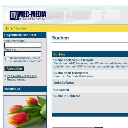
Home
/ Suchen
Registrierte Benutzer
Suchen
Benutzername:
Passwort:
Suchen
Beim nächsten Besuch
Suche nach Schlüsselwort:
automatisch anmelden?
Sie können AND benutzen, um Wörter zu definieren, die
sein können und NOT verbietet das nachfolgende Wort im
Suche nach Username:
»
Password vergessen
Benutzen Sie * als Platzhalter.
»
Registrierung
Verknüpfung:
Zufallsbild
Kategorie:
Suche in Feldern: